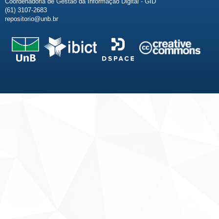
Coordenadoria de Gestão da Informação Digital - GID
(61) 3107-2683
repositorio@unb.br
Fale conosco
Sobre