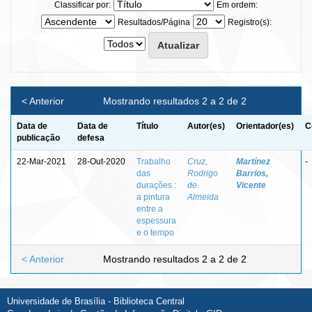
Classificar por:
Em ordem:
Resultados/Página
Registro(s):
< Anterior
Mostrando resultados 2 a 2 de 2
Data de
Data de
Título
Autor(es)
Orientador(es)
C
publicação
defesa
22-Mar-2021
28-Out-2020
Trabalho
Cruz,
Martínez
-
das
Rodrigo
Barrios,
durações :
de
Vicente
a pintura
Almeida
entre a
espessura
e o tempo
< Anterior
Mostrando resultados 2 a 2 de 2
Universidade de Brasília - Biblioteca Central