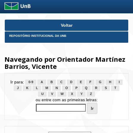
Skip
Voltar
navigation
REPOSITÓRIO INSTITUCIONAL DA UNB
Navegando por Orientador Martínez
Barrios, Vicente
Ir para:
0-9
A
B
C
D
E
F
G
H
I
J
K
L
M
N
O
P
Q
R
S
T
U
V
W
X
Y
Z
ou entre com as primeiras letras: