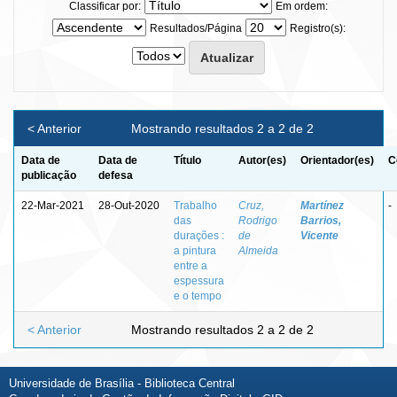
Classificar por:
Em ordem:
Resultados/Página
Registro(s):
< Anterior
Mostrando resultados 2 a 2 de 2
Data de
Data de
Título
Autor(es)
Orientador(es)
C
publicação
defesa
22-Mar-2021
28-Out-2020
Trabalho
Cruz,
Martínez
-
das
Rodrigo
Barrios,
durações :
de
Vicente
a pintura
Almeida
entre a
espessura
e o tempo
< Anterior
Mostrando resultados 2 a 2 de 2
Universidade de Brasília - Biblioteca Central