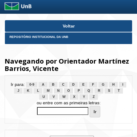
Skip
Voltar
navigation
REPOSITÓRIO INSTITUCIONAL DA UNB
Navegando por Orientador Martínez
Barrios, Vicente
Ir para:
0-9
A
B
C
D
E
F
G
H
I
J
K
L
M
N
O
P
Q
R
S
T
U
V
W
X
Y
Z
ou entre com as primeiras letras: