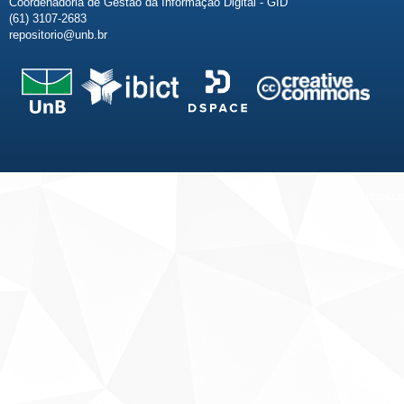
Coordenadoria de Gestão da Informação Digital - GID
(61) 3107-2683
repositorio@unb.br
Fale conosco
Sobre