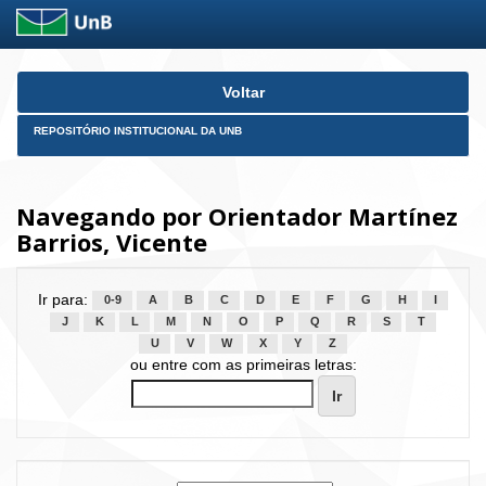
Skip
Voltar
navigation
REPOSITÓRIO INSTITUCIONAL DA UNB
Navegando por Orientador Martínez
Barrios, Vicente
Ir para:
0-9
A
B
C
D
E
F
G
H
I
J
K
L
M
N
O
P
Q
R
S
T
U
V
W
X
Y
Z
ou entre com as primeiras letras: