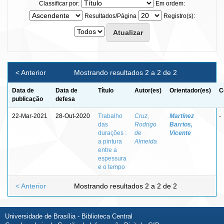
Classificar por:
Em ordem:
Resultados/Página
Registro(s):
< Anterior
Mostrando resultados 2 a 2 de 2
Data de
Data de
Título
Autor(es)
Orientador(es)
C
publicação
defesa
22-Mar-2021
28-Out-2020
Trabalho
Cruz,
Martínez
-
das
Rodrigo
Barrios,
durações :
de
Vicente
a pintura
Almeida
entre a
espessura
e o tempo
< Anterior
Mostrando resultados 2 a 2 de 2
Universidade de Brasília - Biblioteca Central