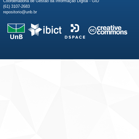
Coordenadoria de Gestão da Informação Digital - GID
(61) 3107-2683
repositorio@unb.br
Fale conosco
Sobre