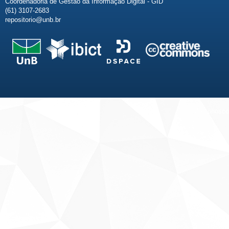
Coordenadoria de Gestão da Informação Digital - GID
(61) 3107-2683
repositorio@unb.br
Fale conosco
Sobre