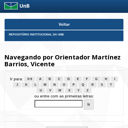
Skip
Voltar
navigation
REPOSITÓRIO INSTITUCIONAL DA UNB
Navegando por Orientador Martínez
Barrios, Vicente
Ir para:
0-9
A
B
C
D
E
F
G
H
I
J
K
L
M
N
O
P
Q
R
S
T
U
V
W
X
Y
Z
ou entre com as primeiras letras: