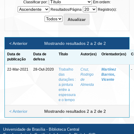
Classificar por:
Em ordem:
Resultados/Página
Registro(s):
< Anterior
Mostrando resultados 2 a 2 de 2
Data de
Data de
Título
Autor(es)
Orientador(es)
C
publicação
defesa
22-Mar-2021
28-Out-2020
Trabalho
Cruz,
Martínez
-
das
Rodrigo
Barrios,
durações :
de
Vicente
a pintura
Almeida
entre a
espessura
e o tempo
< Anterior
Mostrando resultados 2 a 2 de 2
Universidade de Brasília - Biblioteca Central