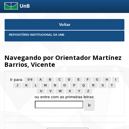
Skip
Voltar
navigation
REPOSITÓRIO INSTITUCIONAL DA UNB
Navegando por Orientador Martínez
Barrios, Vicente
Ir para:
0-9
A
B
C
D
E
F
G
H
I
J
K
L
M
N
O
P
Q
R
S
T
U
V
W
X
Y
Z
ou entre com as primeiras letras: