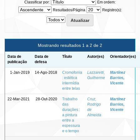
Classificar por:
Em ordem:
Resultados/Página
Registro(s):
Mostrando resultados 1 a 2 de 2
Data de
Data de
Título
Autor(es)
Orientador(es)
publicação
defesa
1-Jan-2019
14-Ago-2018
Cromofonia
Lazzaretti,
Martínez
: estética
Guilherme
Barrios,
intermídia
Vicente
entre telas
22-Mar-2021
28-Out-2020
Trabalho
Cruz,
Martínez
das
Rodrigo
Barrios,
durações :
de
Vicente
a pintura
Almeida
entre a
espessura
e o tempo