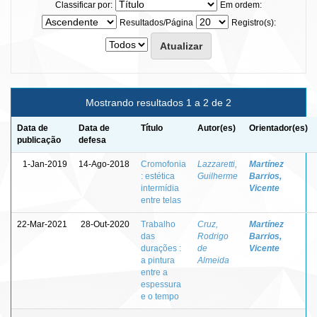
Classificar por:
Em ordem:
Resultados/Página
Registro(s):
Mostrando resultados 1 a 2 de 2
Data de
Data de
Título
Autor(es)
Orientador(es)
publicação
defesa
1-Jan-2019
14-Ago-2018
Cromofonia
Lazzaretti,
Martínez
: estética
Guilherme
Barrios,
intermídia
Vicente
entre telas
22-Mar-2021
28-Out-2020
Trabalho
Cruz,
Martínez
das
Rodrigo
Barrios,
durações :
de
Vicente
a pintura
Almeida
entre a
espessura
e o tempo