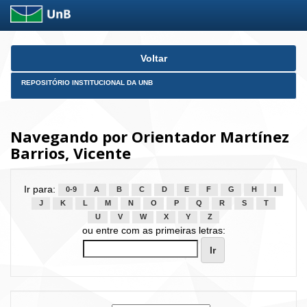
Skip
Voltar
navigation
REPOSITÓRIO INSTITUCIONAL DA UNB
Navegando por Orientador Martínez
Barrios, Vicente
Ir para:
0-9
A
B
C
D
E
F
G
H
I
J
K
L
M
N
O
P
Q
R
S
T
U
V
W
X
Y
Z
ou entre com as primeiras letras: