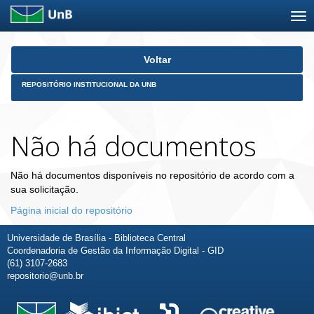
Skip
Voltar
navigation
REPOSITÓRIO INSTITUCIONAL DA UNB
Não há documentos
Não há documentos disponíveis no repositório de acordo com a
sua solicitação.
Página inicial do repositório
Universidade de Brasília - Biblioteca Central
Coordenadoria de Gestão da Informação Digital - GID
(61) 3107-2683
repositorio@unb.br