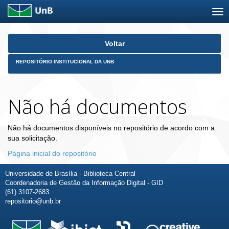
Skip
Voltar
navigation
REPOSITÓRIO INSTITUCIONAL DA UNB
Não há documentos
Não há documentos disponíveis no repositório de acordo com a
sua solicitação.
Página inicial do repositório
Universidade de Brasília - Biblioteca Central
Coordenadoria de Gestão da Informação Digital - GID
(61) 3107-2683
repositorio@unb.br