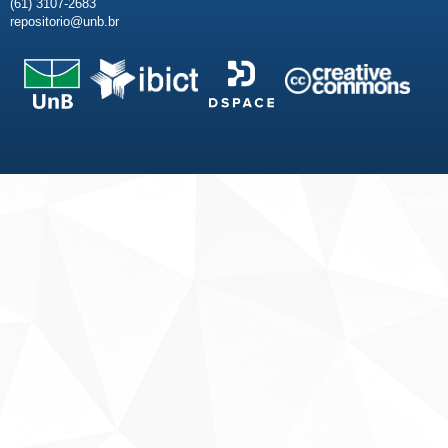
(61) 3107-2683
repositorio@unb.br
Fale conosco
Sobre