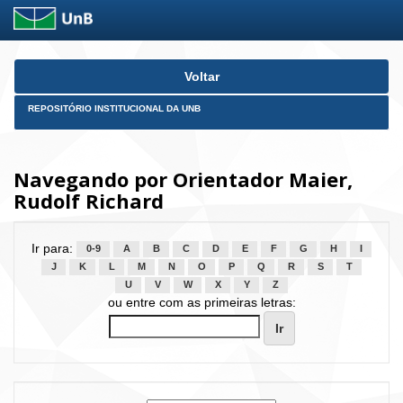
Skip
Voltar
navigation
REPOSITÓRIO INSTITUCIONAL DA UNB
Navegando por Orientador Maier,
Rudolf Richard
Ir para:
0-9
A
B
C
D
E
F
G
H
I
J
K
L
M
N
O
P
Q
R
S
T
U
V
W
X
Y
Z
ou entre com as primeiras letras: