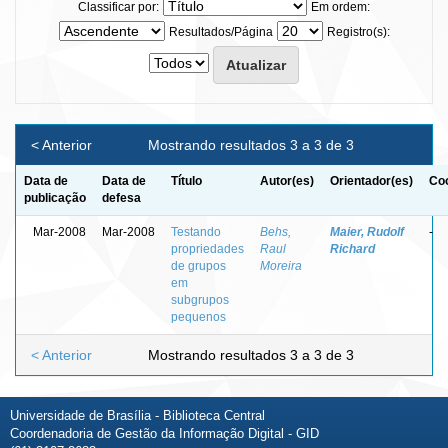
Classificar por:
Em ordem:
Resultados/Página
Registro(s):
< Anterior
Mostrando resultados 3 a 3 de 3
Data de
Data de
Título
Autor(es)
Orientador(es)
Coo
publicação
defesa
Mar-2008
Mar-2008
Testando
Behs,
Maier, Rudolf
-
propriedades
Raul
Richard
de grupos
Moreira
em
subgrupos
pequenos
< Anterior
Mostrando resultados 3 a 3 de 3
Universidade de Brasília - Biblioteca Central
Coordenadoria de Gestão da Informação Digital - GID