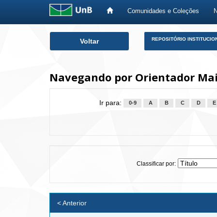
Comunidades e Coleções
Skip
REPOSITÓRIO INSTITUCIO
Voltar
navigation
Navegando por Orientador Mai
Ir para:
0-9
A
B
C
D
E
Classificar por:
< Anterior