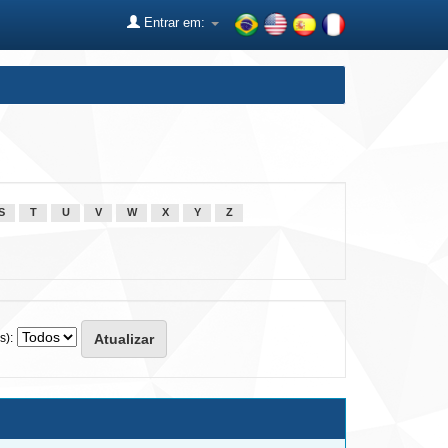
Entrar em:
S
T
U
V
W
X
Y
Z
s):