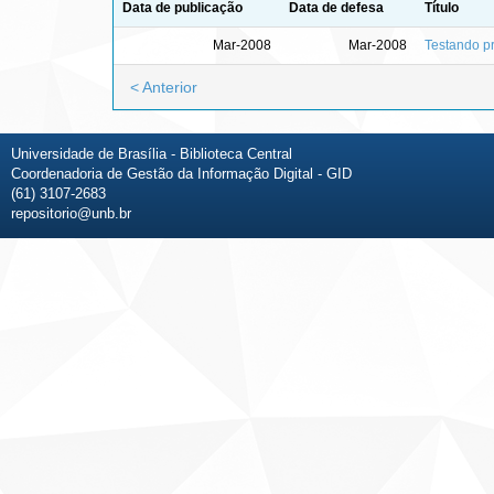
Data de publicação
Data de defesa
Título
Mar-2008
Mar-2008
Testando p
< Anterior
Universidade de Brasília - Biblioteca Central
Coordenadoria de Gestão da Informação Digital - GID
(61) 3107-2683
repositorio@unb.br