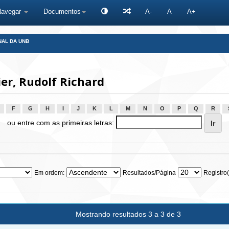
Navegar
Documentos
A-
A
A+
NAL DA UNB
er, Rudolf Richard
F
G
H
I
J
K
L
M
N
O
P
Q
R
ou entre com as primeiras letras:
Em ordem:
Resultados/Página
Registro(
Mostrando resultados 3 a 3 de 3