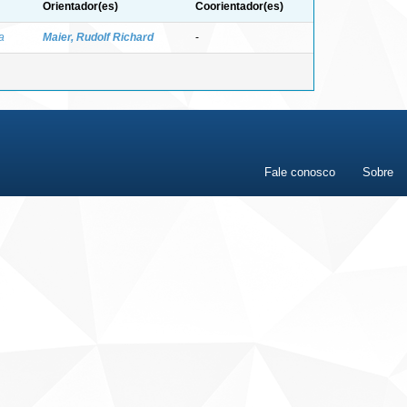
Orientador(es)
Coorientador(es)
a
Maier, Rudolf Richard
-
Fale conosco
Sobre