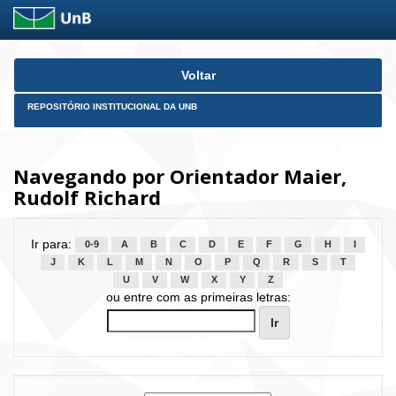
Skip
Voltar
navigation
REPOSITÓRIO INSTITUCIONAL DA UNB
Navegando por Orientador Maier,
Rudolf Richard
Ir para:
0-9
A
B
C
D
E
F
G
H
I
J
K
L
M
N
O
P
Q
R
S
T
U
V
W
X
Y
Z
ou entre com as primeiras letras: