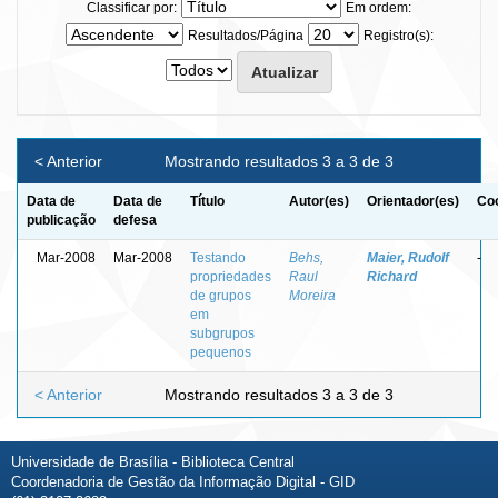
Classificar por:
Em ordem:
Resultados/Página
Registro(s):
< Anterior
Mostrando resultados 3 a 3 de 3
Data de
Data de
Título
Autor(es)
Orientador(es)
Coo
publicação
defesa
Mar-2008
Mar-2008
Testando
Behs,
Maier, Rudolf
-
propriedades
Raul
Richard
de grupos
Moreira
em
subgrupos
pequenos
< Anterior
Mostrando resultados 3 a 3 de 3
Universidade de Brasília - Biblioteca Central
Coordenadoria de Gestão da Informação Digital - GID