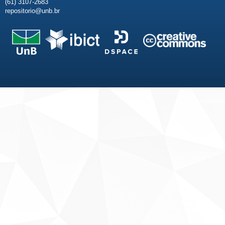
(61) 3107-2683
repositorio@unb.br
Fale conosco
Sobre