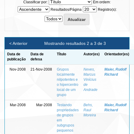
Classificar por:
Em ordem:
Resultados/Página
Registro(s):
< Anterior
Mostrando resultados 2 a 3 de 3
Data de
Data de
Título
Autor(es)
Orientador(es)
publicação
defesa
Nov-2008
21-Nov-2008
Grupos
Neves,
Maier, Rudolf
localmente
Marcus
Richard
nilpotentes e
Vinícius
o hipercentro
de
local de um
Andrade
grupo
Mar-2008
Mar-2008
Testando
Behs,
Maier, Rudolf
propriedades
Raul
Richard
de grupos
Moreira
em
subgrupos
pequenos