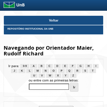
Skip
Voltar
navigation
REPOSITÓRIO INSTITUCIONAL DA UNB
Navegando por Orientador Maier,
Rudolf Richard
Ir para:
0-9
A
B
C
D
E
F
G
H
I
J
K
L
M
N
O
P
Q
R
S
T
U
V
W
X
Y
Z
ou entre com as primeiras letras: