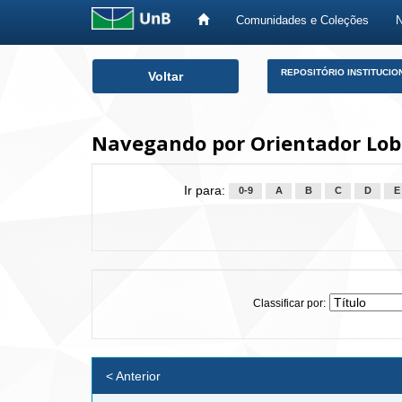
Comunidades e Coleções
Skip
REPOSITÓRIO INSTITUCIO
Voltar
navigation
Navegando por Orientador Lob
Ir para:
0-9
A
B
C
D
E
Classificar por:
< Anterior