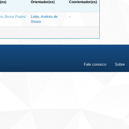
(es)
Orientador(es)
Coorientador(es)
ra, Bruna Pratesi
Lobo, Andréa de
-
Souza
Fale conosco
Sobre