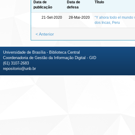
Data de
Data de
Título
publicação
defesa
21-Set-2020
28-Mai-2020
“Y ahora todo el mundo v
dos Incas, Peru
< Anterior
Universidade de Brasília - Biblioteca Central
Coordenadoria de Gestão da Informação Digital - GID
(61) 3107-2683
repositorio@unb.br