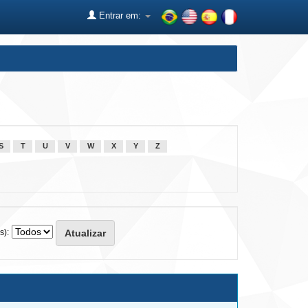
Entrar em:
S
T
U
V
W
X
Y
Z
s):