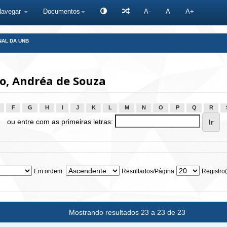
Navegar
Documentos
A-
A
A+
NAL DA UNB
o, Andréa de Souza
F
G
H
I
J
K
L
M
N
O
P
Q
R
ou entre com as primeiras letras:
Em ordem:
Resultados/Página
Registro(
Mostrando resultados 23 a 23 de 23