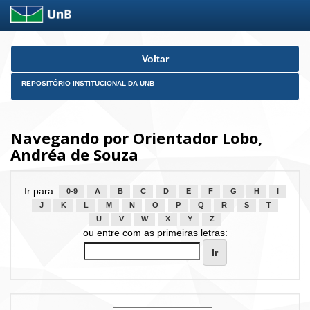
Skip
Voltar
navigation
REPOSITÓRIO INSTITUCIONAL DA UNB
Navegando por Orientador Lobo,
Andréa de Souza
Ir para:
0-9
A
B
C
D
E
F
G
H
I
J
K
L
M
N
O
P
Q
R
S
T
U
V
W
X
Y
Z
ou entre com as primeiras letras: