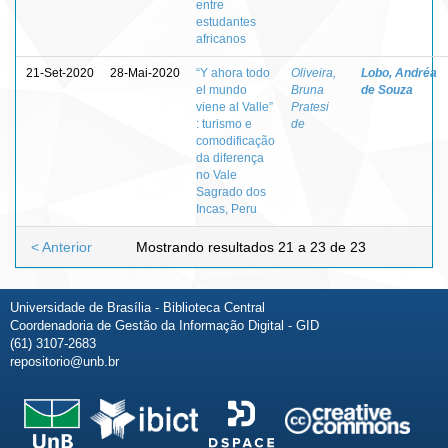
entre
estudantes
africanos
21-Set-2020
28-Mai-2020
“Y ahora todo
Oliveira,
Lobo, Andréa
el mundo
Bruna
de Souza
viene al Valle”
Pratesi
: turismo e
de
comodificação
da diferença
no Vale
Sagrado dos
Incas, Peru
< Anterior
Mostrando resultados 21 a 23 de 23
Universidade de Brasília - Biblioteca Central
Coordenadoria de Gestão da Informação Digital - GID
(61) 3107-2683
repositorio@unb.br