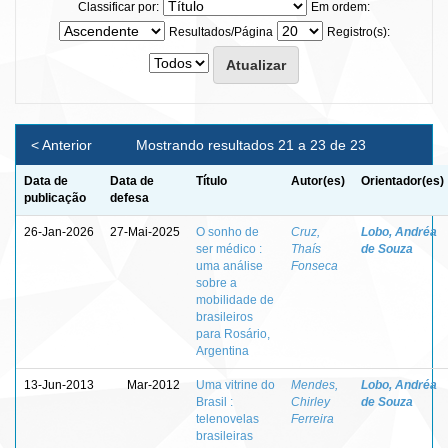
Classificar por:
Em ordem:
Resultados/Página
Registro(s):
< Anterior
Mostrando resultados 21 a 23 de 23
Data de
Data de
Título
Autor(es)
Orientador(es)
publicação
defesa
26-Jan-2026
27-Mai-2025
O sonho de
Cruz,
Lobo, Andréa
ser médico :
Thaís
de Souza
uma análise
Fonseca
sobre a
mobilidade de
brasileiros
para Rosário,
Argentina
13-Jun-2013
Mar-2012
Uma vitrine do
Mendes,
Lobo, Andréa
Brasil :
Chirley
de Souza
telenovelas
Ferreira
brasileiras