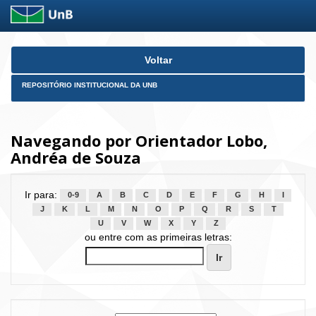
Skip
Voltar
navigation
REPOSITÓRIO INSTITUCIONAL DA UNB
Navegando por Orientador Lobo,
Andréa de Souza
Ir para:
0-9
A
B
C
D
E
F
G
H
I
J
K
L
M
N
O
P
Q
R
S
T
U
V
W
X
Y
Z
ou entre com as primeiras letras: