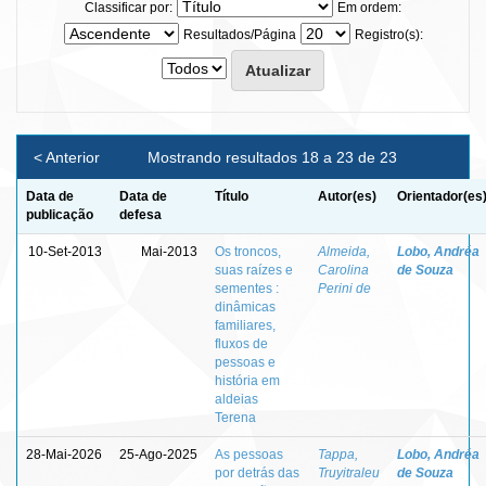
Classificar por:
Em ordem:
Resultados/Página
Registro(s):
< Anterior
Mostrando resultados 18 a 23 de 23
Data de
Data de
Título
Autor(es)
Orientador(es
publicação
defesa
10-Set-2013
Mai-2013
Os troncos,
Almeida,
Lobo, Andréa
suas raízes e
Carolina
de Souza
sementes :
Perini de
dinâmicas
familiares,
fluxos de
pessoas e
história em
aldeias
Terena
28-Mai-2026
25-Ago-2025
As pessoas
Tappa,
Lobo, Andréa
por detrás das
Truyitraleu
de Souza