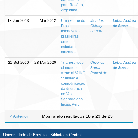
para Rosário,
Argentina
13-Jun-2013
Mar-2012
Uma vitrine do
Mendes,
Lobo, Andréa
Brasil :
Chirley
de Souza
telenovelas
Ferreira
brasileiras
entre
estudantes
africanos
21-Set-2020
28-Mai-2020
“Y ahora todo
Oliveira,
Lobo, Andréa
el mundo
Bruna
de Souza
viene al Valle”
Pratesi de
: turismo e
comodificação
da diferença
no Vale
Sagrado dos
Incas, Peru
< Anterior
Mostrando resultados 18 a 23 de 23
Universidade de Brasília - Biblioteca Central