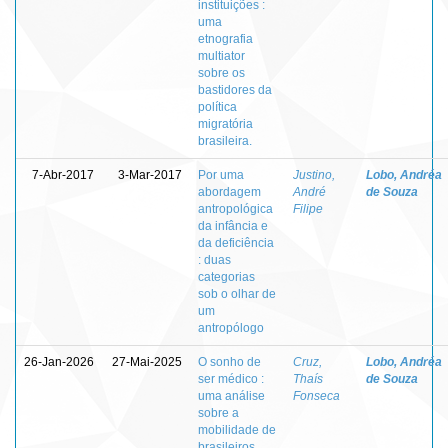
instituições :
uma
etnografia
multiator
sobre os
bastidores da
política
migratória
brasileira.
7-Abr-2017
3-Mar-2017
Por uma
Justino,
Lobo, Andréa
abordagem
André
de Souza
antropológica
Filipe
da infância e
da deficiência
: duas
categorias
sob o olhar de
um
antropólogo
26-Jan-2026
27-Mai-2025
O sonho de
Cruz,
Lobo, Andréa
ser médico :
Thaís
de Souza
uma análise
Fonseca
sobre a
mobilidade de
brasileiros