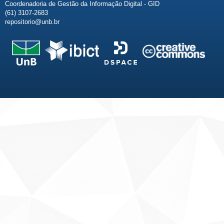
Coordenadoria de Gestão da Informação Digital - GID
(61) 3107-2683
repositorio@unb.br
Fale conosco
Sobre