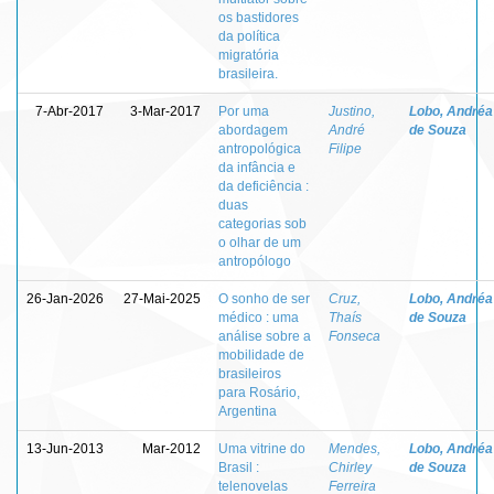
os bastidores
da política
migratória
brasileira.
7-Abr-2017
3-Mar-2017
Por uma
Justino,
Lobo, Andréa
abordagem
André
de Souza
antropológica
Filipe
da infância e
da deficiência :
duas
categorias sob
o olhar de um
antropólogo
26-Jan-2026
27-Mai-2025
O sonho de ser
Cruz,
Lobo, Andréa
médico : uma
Thaís
de Souza
análise sobre a
Fonseca
mobilidade de
brasileiros
para Rosário,
Argentina
13-Jun-2013
Mar-2012
Uma vitrine do
Mendes,
Lobo, Andréa
Brasil :
Chirley
de Souza
telenovelas
Ferreira