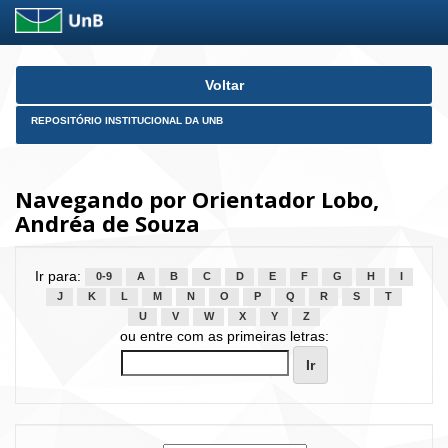
Skip
Voltar
navigation
REPOSITÓRIO INSTITUCIONAL DA UNB
Navegando por Orientador Lobo,
Andréa de Souza
Ir para:
0-9
A
B
C
D
E
F
G
H
I
J
K
L
M
N
O
P
Q
R
S
T
U
V
W
X
Y
Z
ou entre com as primeiras letras: