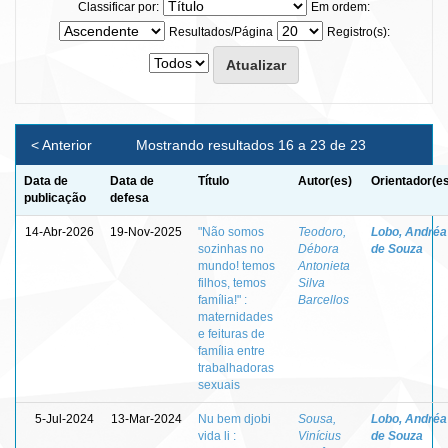
Classificar por:
Em ordem:
Resultados/Página
Registro(s):
< Anterior
Mostrando resultados 16 a 23 de 23
Data de
Data de
Título
Autor(es)
Orientador(e
publicação
defesa
14-Abr-2026
19-Nov-2025
"Não somos
Teodoro,
Lobo, Andréa
sozinhas no
Débora
de Souza
mundo! temos
Antonieta
filhos, temos
Silva
família!" :
Barcellos
maternidades
e feituras de
família entre
trabalhadoras
sexuais
5-Jul-2024
13-Mar-2024
Nu bem djobi
Sousa,
Lobo, Andréa
vida li :
Vinícius
de Souza