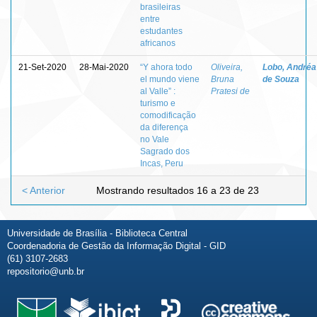
brasileiras
entre
estudantes
africanos
21-Set-2020
28-Mai-2020
“Y ahora todo
Oliveira,
Lobo, Andréa
el mundo viene
Bruna
de Souza
al Valle” :
Pratesi de
turismo e
comodificação
da diferença
no Vale
Sagrado dos
Incas, Peru
< Anterior
Mostrando resultados 16 a 23 de 23
Universidade de Brasília - Biblioteca Central
Coordenadoria de Gestão da Informação Digital - GID
(61) 3107-2683
repositorio@unb.br