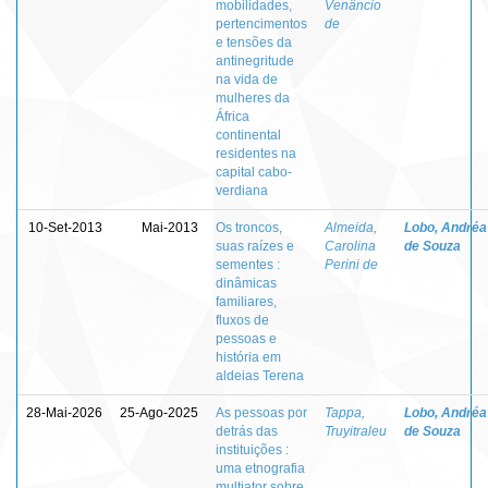
mobilidades,
Venâncio
pertencimentos
de
e tensões da
antinegritude
na vida de
mulheres da
África
continental
residentes na
capital cabo-
verdiana
10-Set-2013
Mai-2013
Os troncos,
Almeida,
Lobo, Andréa
suas raízes e
Carolina
de Souza
sementes :
Perini de
dinâmicas
familiares,
fluxos de
pessoas e
história em
aldeias Terena
28-Mai-2026
25-Ago-2025
As pessoas por
Tappa,
Lobo, Andréa
detrás das
Truyitraleu
de Souza
instituições :
uma etnografia
multiator sobre