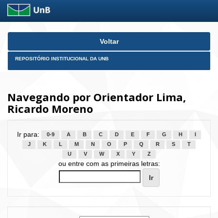
Skip
Voltar
navigation
REPOSITÓRIO INSTITUCIONAL DA UNB
Navegando por Orientador Lima,
Ricardo Moreno
Ir para:
0-9
A
B
C
D
E
F
G
H
I
J
K
L
M
N
O
P
Q
R
S
T
U
V
W
X
Y
Z
ou entre com as primeiras letras: