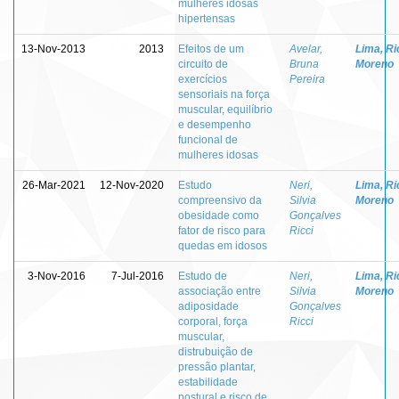
mulheres idosas
hipertensas
13-Nov-2013
2013
Efeitos de um
Avelar,
Lima, Ri
circuito de
Bruna
Moreno
exercícios
Pereira
sensoriais na força
muscular, equilíbrio
e desempenho
funcional de
mulheres idosas
26-Mar-2021
12-Nov-2020
Estudo
Neri,
Lima, Ri
compreensivo da
Silvia
Moreno
obesidade como
Gonçalves
fator de risco para
Ricci
quedas em idosos
3-Nov-2016
7-Jul-2016
Estudo de
Neri,
Lima, Ri
associação entre
Silvia
Moreno
adiposidade
Gonçalves
corporal, força
Ricci
muscular,
distrubuição de
pressão plantar,
estabilidade
postural e risco de