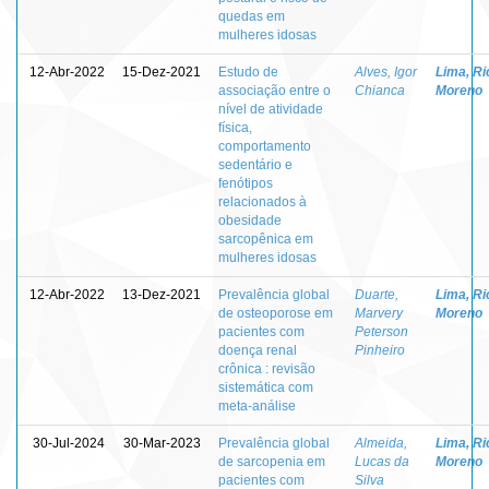
quedas em
mulheres idosas
12-Abr-2022
15-Dez-2021
Estudo de
Alves, Igor
Lima, Ri
associação entre o
Chianca
Moreno
nível de atividade
física,
comportamento
sedentário e
fenótipos
relacionados à
obesidade
sarcopênica em
mulheres idosas
12-Abr-2022
13-Dez-2021
Prevalência global
Duarte,
Lima, Ri
de osteoporose em
Marvery
Moreno
pacientes com
Peterson
doença renal
Pinheiro
crônica : revisão
sistemática com
meta-análise
30-Jul-2024
30-Mar-2023
Prevalência global
Almeida,
Lima, Ri
de sarcopenia em
Lucas da
Moreno
pacientes com
Silva