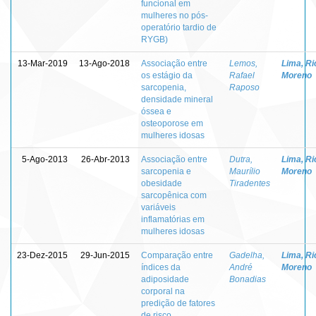
funcional em
mulheres no pós-
operatório tardio de
RYGB)
13-Mar-2019
13-Ago-2018
Associação entre
Lemos,
Lima, Ri
os estágio da
Rafael
Moreno
sarcopenia,
Raposo
densidade mineral
óssea e
osteoporose em
mulheres idosas
5-Ago-2013
26-Abr-2013
Associação entre
Dutra,
Lima, Ri
sarcopenia e
Maurílio
Moreno
obesidade
Tiradentes
sarcopênica com
variáveis
inflamatórias em
mulheres idosas
23-Dez-2015
29-Jun-2015
Comparação entre
Gadelha,
Lima, Ri
índices da
André
Moreno
adiposidade
Bonadias
corporal na
predição de fatores
de risco