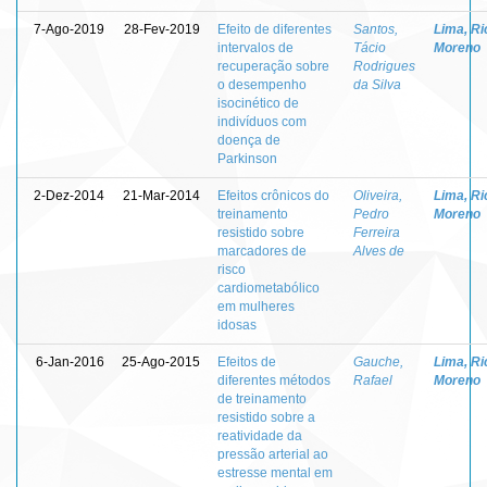
7-Ago-2019
28-Fev-2019
Efeito de diferentes
Santos,
Lima, Ri
intervalos de
Tácio
Moreno
recuperação sobre
Rodrigues
o desempenho
da Silva
isocinético de
indivíduos com
doença de
Parkinson
2-Dez-2014
21-Mar-2014
Efeitos crônicos do
Oliveira,
Lima, Ri
treinamento
Pedro
Moreno
resistido sobre
Ferreira
marcadores de
Alves de
risco
cardiometabólico
em mulheres
idosas
6-Jan-2016
25-Ago-2015
Efeitos de
Gauche,
Lima, Ri
diferentes métodos
Rafael
Moreno
de treinamento
resistido sobre a
reatividade da
pressão arterial ao
estresse mental em