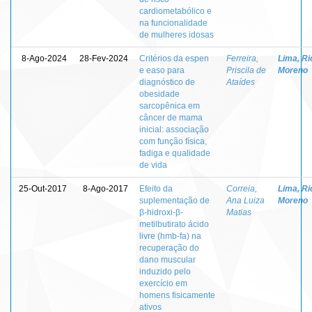
cardiometabólico e
na funcionalidade
de mulheres idosas
8-Ago-2024
28-Fev-2024
Critérios da espen
Ferreira,
Lima, Ri
e easo para
Priscila de
Moreno
diagnóstico de
Ataídes
obesidade
sarcopênica em
câncer de mama
inicial: associação
com função física,
fadiga e qualidade
de vida
25-Out-2017
8-Ago-2017
Efeito da
Correia,
Lima, Ri
suplementação de
Ana Luiza
Moreno
β-hidroxi-β-
Matias
metilbutirato ácido
livre (hmb-fa) na
recuperação do
dano muscular
induzido pelo
exercício em
homens fisicamente
ativos