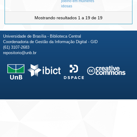
joelho em mulheres
idosas
Mostrando resultados 1 a 19 de 19
Universidade de Brasília - Biblioteca Central
Coordenadoria de Gestão da Informação Digital - GID
(61) 3107-2683
repositorio@unb.br
Fale conosco
Sobre