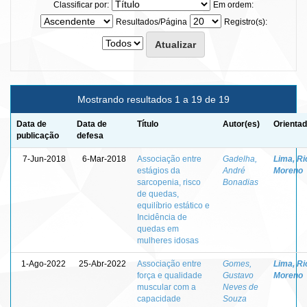
Classificar por:
Em ordem:
Resultados/Página
Registro(s):
Mostrando resultados 1 a 19 de 19
Data de
Data de
Título
Autor(es)
Orientad
publicação
defesa
7-Jun-2018
6-Mar-2018
Associação entre
Gadelha,
Lima, Ri
estágios da
André
Moreno
sarcopenia, risco
Bonadias
de quedas,
equilíbrio estático e
Incidência de
quedas em
mulheres idosas
1-Ago-2022
25-Abr-2022
Associação entre
Gomes,
Lima, Ri
força e qualidade
Gustavo
Moreno
muscular com a
Neves de
capacidade
Souza