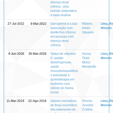
doença renal
crônica : uma
revisão sistemática
e meta-análise
27-Jul-2022
9-Mai-2022
Sarcopenia e a sua
Ribeiro,
Lima, Ri
associação com
Heitor
Moreno
desfechos clínicos
Siqueira
em pessoas com
doença renal
crônica
9-Jun-2026
30-Mar-2026
Status de vitamina
Sousa,
Lima, Ri
D, lactato
Thaís
Moreno
desidrogenase,
Muniz
saúde
Montalvão
musculoesquelética
e toxicidade à
quimioterapia em
mulheres com
câncer de mama
inicial
11-Mar-2019
22-Ago-2018
Valores normativos
Pereira,
Lima, Ri
de força isocinética
Juscélia
Moreno
dos extensores do
Cristina