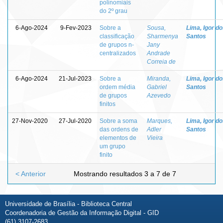
polinomiais
do 2º grau
6-Ago-2024
9-Fev-2023
Sobre a
Sousa,
Lima, Igor d
classificação
Sharmenya
Santos
de grupos n-
Jany
centralizados
Andrade
Correia de
6-Ago-2024
21-Jul-2023
Sobre a
Miranda,
Lima, Igor d
ordem média
Gabriel
Santos
de grupos
Azevedo
finitos
27-Nov-2020
27-Jul-2020
Sobre a soma
Marques,
Lima, Igor d
das ordens de
Adler
Santos
elementos de
Vieira
um grupo
finito
< Anterior
Mostrando resultados 3 a 7 de 7
Universidade de Brasília - Biblioteca Central
Coordenadoria de Gestão da Informação Digital - GID
(61) 3107-2683