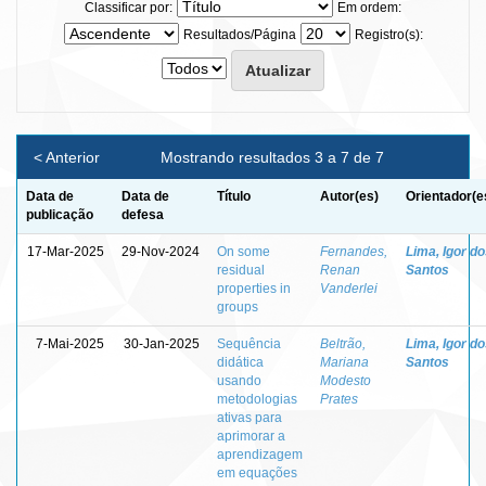
Classificar por:
Em ordem:
Resultados/Página
Registro(s):
< Anterior
Mostrando resultados 3 a 7 de 7
Data de
Data de
Título
Autor(es)
Orientador(e
publicação
defesa
17-Mar-2025
29-Nov-2024
On some
Fernandes,
Lima, Igor d
residual
Renan
Santos
properties in
Vanderlei
groups
7-Mai-2025
30-Jan-2025
Sequência
Beltrão,
Lima, Igor d
didática
Mariana
Santos
usando
Modesto
metodologias
Prates
ativas para
aprimorar a
aprendizagem
em equações