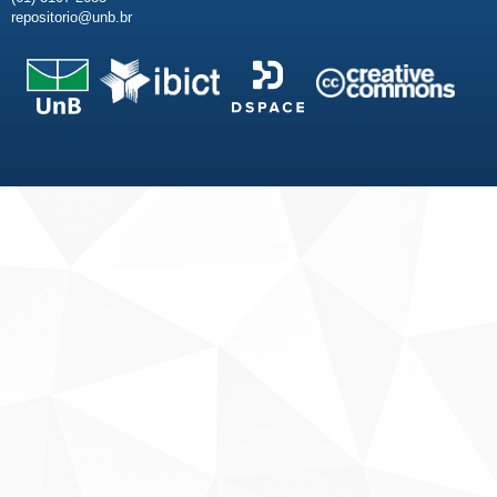
repositorio@unb.br
Fale conosco
Sobre