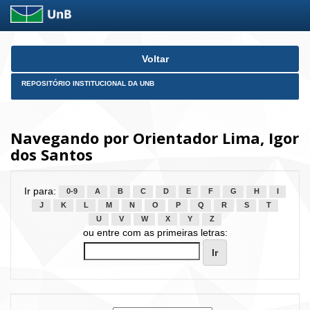
Skip
Voltar
navigation
REPOSITÓRIO INSTITUCIONAL DA UNB
Navegando por Orientador Lima, Igor
dos Santos
Ir para:
0-9
A
B
C
D
E
F
G
H
I
J
K
L
M
N
O
P
Q
R
S
T
U
V
W
X
Y
Z
ou entre com as primeiras letras: