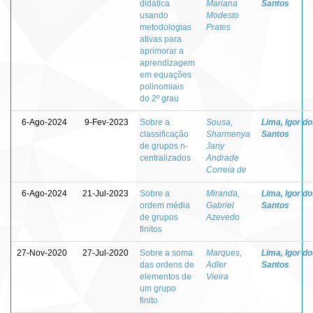
didática
Mariana
Santos
usando
Modesto
metodologias
Prates
ativas para
aprimorar a
aprendizagem
em equações
polinomiais
do 2º grau
6-Ago-2024
9-Fev-2023
Sobre a
Sousa,
Lima, Igor d
classificação
Sharmenya
Santos
de grupos n-
Jany
centralizados
Andrade
Correia de
6-Ago-2024
21-Jul-2023
Sobre a
Miranda,
Lima, Igor d
ordem média
Gabriel
Santos
de grupos
Azevedo
finitos
27-Nov-2020
27-Jul-2020
Sobre a soma
Marques,
Lima, Igor d
das ordens de
Adler
Santos
elementos de
Vieira
um grupo
finito