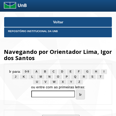
Skip
Voltar
navigation
REPOSITÓRIO INSTITUCIONAL DA UNB
Navegando por Orientador Lima, Igor
dos Santos
Ir para:
0-9
A
B
C
D
E
F
G
H
I
J
K
L
M
N
O
P
Q
R
S
T
U
V
W
X
Y
Z
ou entre com as primeiras letras: