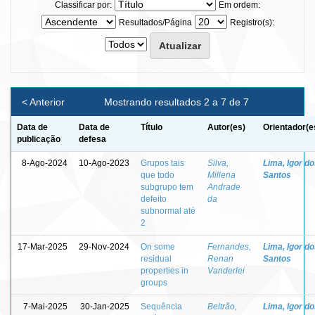
Classificar por:
Em ordem:
Resultados/Página
Registro(s):
< Anterior
Mostrando resultados 2 a 7 de 7
Data de
Data de
Título
Autor(es)
Orientador(e
publicação
defesa
8-Ago-2024
10-Ago-2023
Grupos tais
Silva,
Lima, Igor d
que todo
Millena
Santos
subgrupo tem
Andrade
defeito
da
subnormal até
2
17-Mar-2025
29-Nov-2024
On some
Fernandes,
Lima, Igor d
residual
Renan
Santos
properties in
Vanderlei
groups
7-Mai-2025
30-Jan-2025
Sequência
Beltrão,
Lima, Igor d