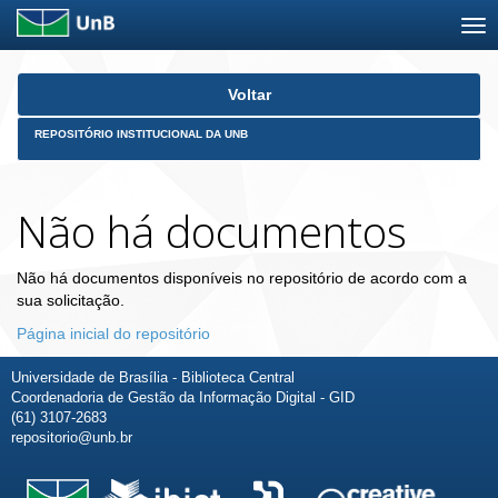
Skip
Voltar
navigation
REPOSITÓRIO INSTITUCIONAL DA UNB
Não há documentos
Não há documentos disponíveis no repositório de acordo com a
sua solicitação.
Página inicial do repositório
Universidade de Brasília - Biblioteca Central
Coordenadoria de Gestão da Informação Digital - GID
(61) 3107-2683
repositorio@unb.br