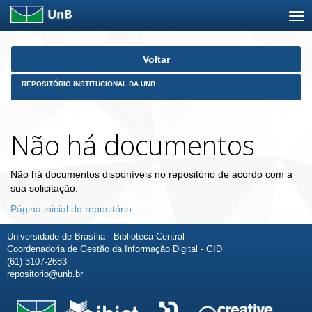
Skip
Voltar
navigation
REPOSITÓRIO INSTITUCIONAL DA UNB
Não há documentos
Não há documentos disponíveis no repositório de acordo com a
sua solicitação.
Página inicial do repositório
Universidade de Brasília - Biblioteca Central
Coordenadoria de Gestão da Informação Digital - GID
(61) 3107-2683
repositorio@unb.br