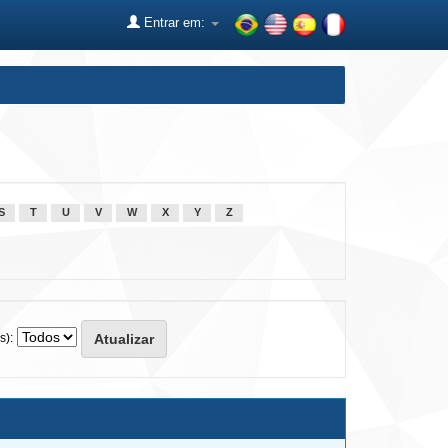
Entrar em:
S
T
U
V
W
X
Y
Z
s):