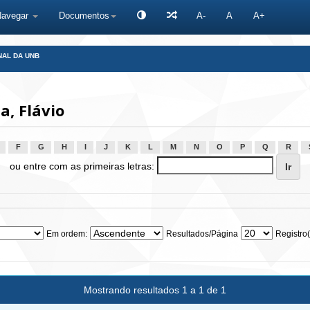
Navegar
Documentos
A-
A
A+
NAL DA UNB
, Flávio
F
G
H
I
J
K
L
M
N
O
P
Q
R
ou entre com as primeiras letras:
Em ordem:
Resultados/Página
Registro(
Mostrando resultados 1 a 1 de 1