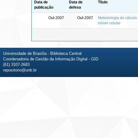
Data de
Data de
Título
publicação
defesa
Out-2007
Out-2007
Metodologia de cálculo 
móvel celular
Universidade de Brasília - Biblioteca Central
Coordenadoria de Gestão da Informação Digital - GID
(61) 3107-2683
repositorio@unb.br