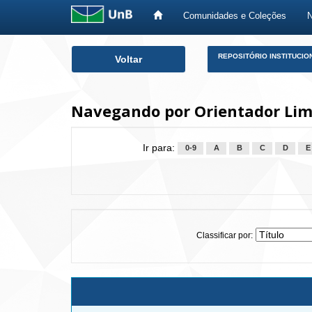
Comunidades e Coleções
Skip
REPOSITÓRIO INSTITUCIO
Voltar
navigation
Navegando por Orientador Lima
Ir para:
0-9
A
B
C
D
E
Classificar por: