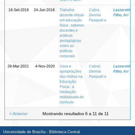
16-Set-2016
24-Jun-2016
Trabalho
Cabra,
Lazzarotti
docente virtual
Dennia
Filho, Ari
em educação
Pasquali e
física : saberes
docentes e
práticas
pedagógicas
sobre as
práticas
corporais
28-Mar-2021
4-Nov-2020
Usos e
Cabral,
Lazzarotti
apropriações
Dennia
Filho, Ari
das mídias na
Pasquali e
Educação
Física : a
mediação
midiatizada do
currículo
< Anterior
Mostrando resultados 6 a 11 de 11
Universidade de Brasília - Biblioteca Central