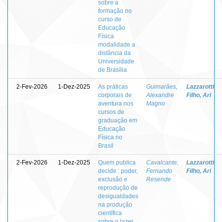
sobre a
formação no
curso de
Educação
Física
modalidade a
distância da
Universidade
de Brasília
2-Fev-2026
1-Dez-2025
As práticas
Guimarães,
Lazzarotti
corporais de
Alexandre
Filho, Ari
aventura nos
Magno
cursos de
graduação em
Educação
Física no
Brasil
2-Fev-2026
1-Dez-2025
Quem publica
Cavalcante,
Lazzarotti
decide : poder,
Fernando
Filho, Ari
exclusão e
Resende
reprodução de
desigualdades
na produção
científica
sobre o lazer