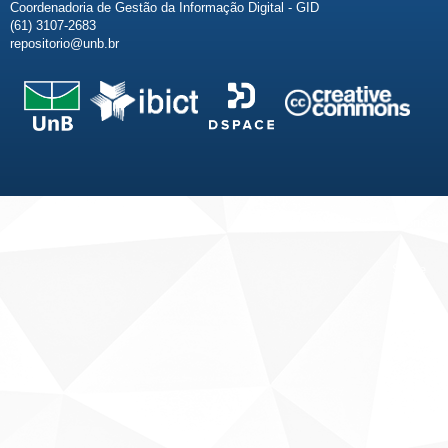
Coordenadoria de Gestão da Informação Digital - GID
(61) 3107-2683
repositorio@unb.br
Fale conosco
Sobre