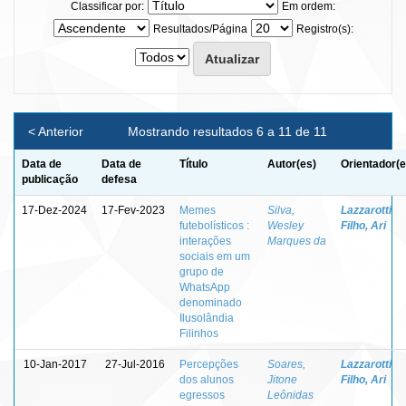
Classificar por:
Em ordem:
Resultados/Página
Registro(s):
< Anterior
Mostrando resultados 6 a 11 de 11
Data de
Data de
Título
Autor(es)
Orientador(e
publicação
defesa
17-Dez-2024
17-Fev-2023
Memes
Silva,
Lazzarotti
futebolísticos :
Wesley
Filho, Ari
interações
Marques da
sociais em um
grupo de
WhatsApp
denominado
Ilusolândia
Filinhos
10-Jan-2017
27-Jul-2016
Percepções
Soares,
Lazzarotti
dos alunos
Jitone
Filho, Ari
egressos
Leônidas