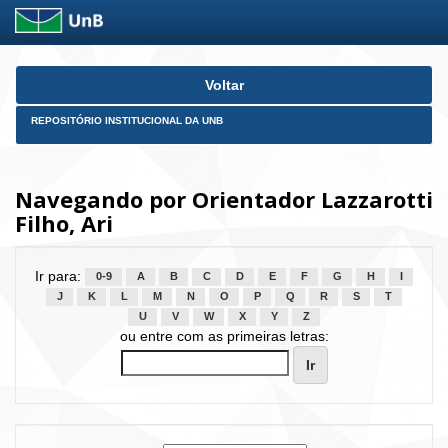
Skip
Voltar
navigation
REPOSITÓRIO INSTITUCIONAL DA UNB
Navegando por Orientador Lazzarotti
Filho, Ari
Ir para:
0-9
A
B
C
D
E
F
G
H
I
J
K
L
M
N
O
P
Q
R
S
T
U
V
W
X
Y
Z
ou entre com as primeiras letras: