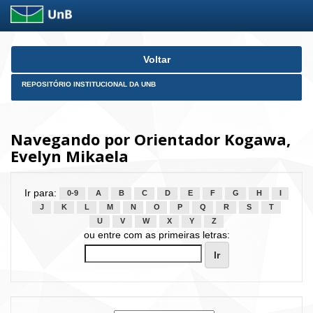
Skip
Voltar
navigation
REPOSITÓRIO INSTITUCIONAL DA UNB
Navegando por Orientador Kogawa,
Evelyn Mikaela
Ir para:
0-9
A
B
C
D
E
F
G
H
I
J
K
L
M
N
O
P
Q
R
S
T
U
V
W
X
Y
Z
ou entre com as primeiras letras: