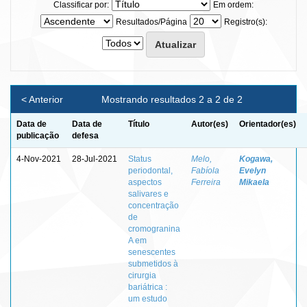
Classificar por:
Em ordem:
Resultados/Página
Registro(s):
< Anterior
Mostrando resultados 2 a 2 de 2
Data de
Data de
Título
Autor(es)
Orientador(es)
publicação
defesa
4-Nov-2021
28-Jul-2021
Status
Melo,
Kogawa,
periodontal,
Fabíola
Evelyn
aspectos
Ferreira
Mikaela
salivares e
concentração
de
cromogranina
A em
senescentes
submetidos à
cirurgia
bariátrica :
um estudo