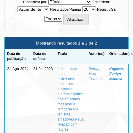
Classificar por:
Em ordem:
Resultados/Página
Registro(s):
Mostrando resultados 1 a 2 de 2
Data de
Data de
Título
Autor(es)
Orientador(es
publicação
defesa
21-Ago-2024
21-Jul-2023
Influência do
Bernat,
Kogawa,
uso de
Milla
Evelyn
protetores
Cerdeira
Mikaela
bucais na
atividade
eletromiográfica
dos músculos
masseter e
temporal em
tenistas
amadores e sua
relação com
fatores