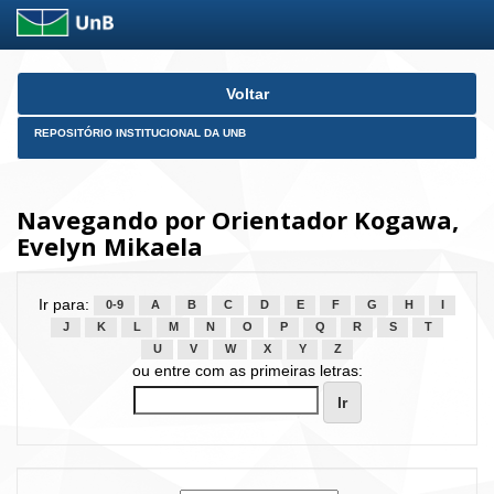
Skip
Voltar
navigation
REPOSITÓRIO INSTITUCIONAL DA UNB
Navegando por Orientador Kogawa,
Evelyn Mikaela
Ir para:
0-9
A
B
C
D
E
F
G
H
I
J
K
L
M
N
O
P
Q
R
S
T
U
V
W
X
Y
Z
ou entre com as primeiras letras: