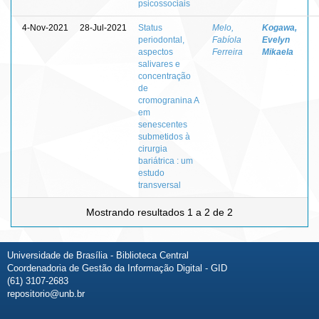
psicossociais
4-Nov-2021
28-Jul-2021
Status
Melo,
Kogawa,
periodontal,
Fabíola
Evelyn
aspectos
Ferreira
Mikaela
salivares e
concentração
de
cromogranina A
em
senescentes
submetidos à
cirurgia
bariátrica : um
estudo
transversal
Mostrando resultados 1 a 2 de 2
Universidade de Brasília - Biblioteca Central
Coordenadoria de Gestão da Informação Digital - GID
(61) 3107-2683
repositorio@unb.br