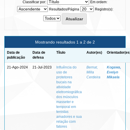
Classificar por:
Em ordem:
Resultados/Página
Registro(s):
Mostrando resultados 1 a 2 de 2
Data de
Data de
Título
Autor(es)
Orientador(es
publicação
defesa
21-Ago-2024
21-Jul-2023
Influência do
Bernat,
Kogawa,
uso de
Milla
Evelyn
protetores
Cerdeira
Mikaela
bucais na
atividade
eletromiográfica
dos músculos
masseter e
temporal em
tenistas
amadores e sua
relação com
fatores