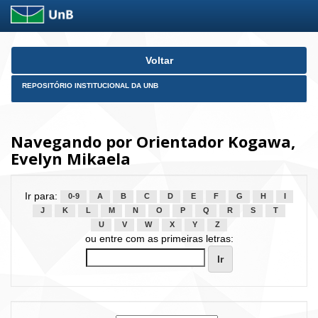
Skip
Voltar
navigation
REPOSITÓRIO INSTITUCIONAL DA UNB
Navegando por Orientador Kogawa,
Evelyn Mikaela
Ir para:
0-9
A
B
C
D
E
F
G
H
I
J
K
L
M
N
O
P
Q
R
S
T
U
V
W
X
Y
Z
ou entre com as primeiras letras: