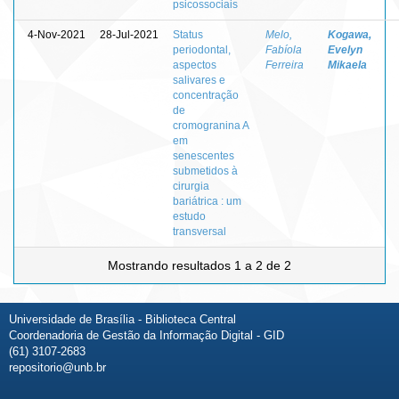
psicossociais
4-Nov-2021
28-Jul-2021
Status
Melo,
Kogawa,
periodontal,
Fabíola
Evelyn
aspectos
Ferreira
Mikaela
salivares e
concentração
de
cromogranina A
em
senescentes
submetidos à
cirurgia
bariátrica : um
estudo
transversal
Mostrando resultados 1 a 2 de 2
Universidade de Brasília - Biblioteca Central
Coordenadoria de Gestão da Informação Digital - GID
(61) 3107-2683
repositorio@unb.br