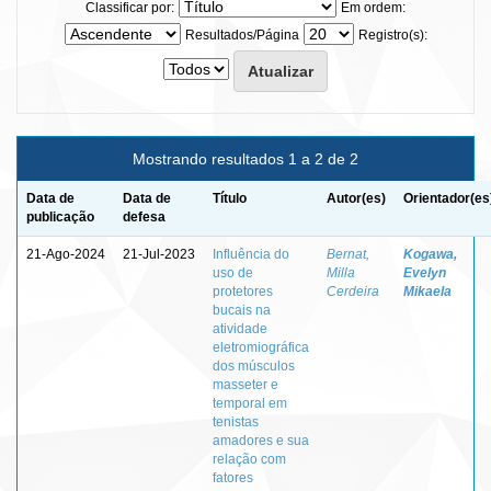
Classificar por:
Em ordem:
Resultados/Página
Registro(s):
Mostrando resultados 1 a 2 de 2
Data de
Data de
Título
Autor(es)
Orientador(es
publicação
defesa
21-Ago-2024
21-Jul-2023
Influência do
Bernat,
Kogawa,
uso de
Milla
Evelyn
protetores
Cerdeira
Mikaela
bucais na
atividade
eletromiográfica
dos músculos
masseter e
temporal em
tenistas
amadores e sua
relação com
fatores