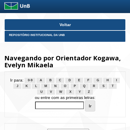
Skip
Voltar
navigation
REPOSITÓRIO INSTITUCIONAL DA UNB
Navegando por Orientador Kogawa,
Evelyn Mikaela
Ir para:
0-9
A
B
C
D
E
F
G
H
I
J
K
L
M
N
O
P
Q
R
S
T
U
V
W
X
Y
Z
ou entre com as primeiras letras: