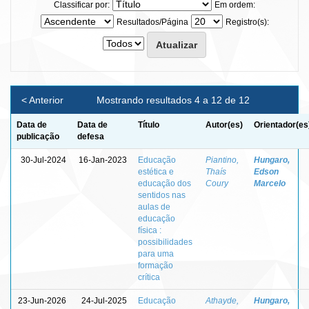
Classificar por:
Em ordem:
Resultados/Página
Registro(s):
< Anterior
Mostrando resultados 4 a 12 de 12
Data de
Data de
Título
Autor(es)
Orientador(es
publicação
defesa
30-Jul-2024
16-Jan-2023
Educação
Piantino,
Hungaro,
estética e
Thaís
Edson
educação dos
Coury
Marcelo
sentidos nas
aulas de
educação
física :
possibilidades
para uma
formação
crítica
23-Jun-2026
24-Jul-2025
Educação
Athayde,
Hungaro,