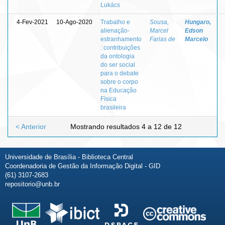
Lukács
4-Fev-2021
10-Ago-2020
Trabalho e
Sousa,
Hungaro,
alienação-
Marcel
Edson
estranhamento
Farias de
Marcelo
: contribuições
da ontologia
do ser social
para o debate
sobre o corpo
na Educação
Física
brasileira
< Anterior
Mostrando resultados 4 a 12 de 12
Universidade de Brasília - Biblioteca Central
Coordenadoria de Gestão da Informação Digital - GID
(61) 3107-2683
repositorio@unb.br