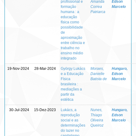
profissional e
Amanda
Edson
formação
Correa
Marcelo
humana : a
Patriarca
educação
física como
possibilidade
de
aproximação
entre ciência e
trabalho no
ensino médio
integrado
19-Nov-2024
28-Mar-2024
György Lukács
Moraes,
Hungaro,
e a Educação
Danielle
Edson
Física
Batista de
Marcelo
brasileira :
mediações a
partir da
estética
30-Jul-2024
15-Dez-2023
Lukács, a
Nunes,
Hungaro,
reprodução
Thiago
Edson
social e as
Oliveira
Marcelo
determinações
Queiroz
do lazer no
capitalismo