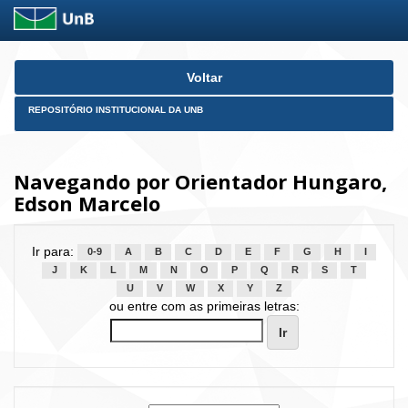
Skip
Voltar
navigation
REPOSITÓRIO INSTITUCIONAL DA UNB
Navegando por Orientador Hungaro,
Edson Marcelo
Ir para:
0-9
A
B
C
D
E
F
G
H
I
J
K
L
M
N
O
P
Q
R
S
T
U
V
W
X
Y
Z
ou entre com as primeiras letras: