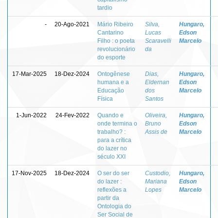
tardio
-
20-Ago-2021
Mário Ribeiro
Silva,
Hungaro,
Cantarino
Lucas
Edson
Filho : o poeta
Scaravelli
Marcelo
revolucionário
da
do esporte
17-Mar-2025
18-Dez-2024
Ontogênese
Dias,
Hungaro,
humana e a
Eldernan
Edson
Educação
dos
Marcelo
Física
Santos
1-Jun-2022
24-Fev-2022
Quando e
Oliveira,
Hungaro,
onde termina o
Bruno
Edson
trabalho? :
Assis de
Marcelo
para a crítica
do lazer no
século XXI
17-Nov-2025
18-Dez-2024
O ser do ser
Custodio,
Hungaro,
do lazer :
Mariana
Edson
reflexões a
Lopes
Marcelo
partir da
Ontologia do
Ser Social de