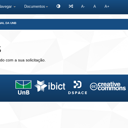
Navegar
Documentos
A-
A
A+
NAL DA UNB
s
do com a sua solicitação.