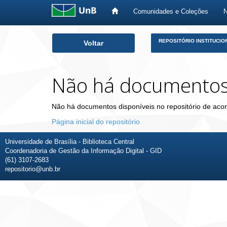
Comunidades e Coleções
Skip
REPOSITÓRIO INSTITUCIO
Voltar
navigation
Não há documento
Não há documentos disponíveis no repositório de acor
Página inicial do repositório
Universidade de Brasília - Biblioteca Central
Coordenadoria de Gestão da Informação Digital - GID
(61) 3107-2683
repositorio@unb.br