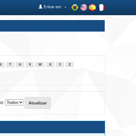
Entrar em:
S
T
U
V
W
X
Y
Z
s):