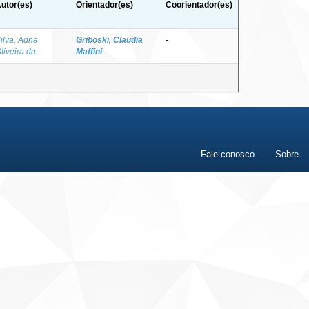
utor(es)
Orientador(es)
Coorientador(es)
ilva, Adna
Griboski, Claudia
-
liveira da
Maffini
Fale conosco
Sobre