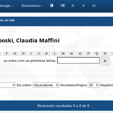
Navegar
Documentos
A-
A
A+
NAL DA UNB
oski, Claudia Maffini
F
G
H
I
J
K
L
M
N
O
P
Q
R
ou entre com as primeiras letras:
Em ordem:
Resultados/Página
Registro(
Mostrando resultados 8 a 8 de 8