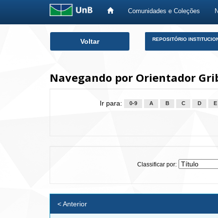
Comunidades e Coleções
Skip
REPOSITÓRIO INSTITUCIO
Voltar
navigation
Navegando por Orientador Grib
Ir para:
0-9
A
B
C
D
E
Classificar por:
< Anterior