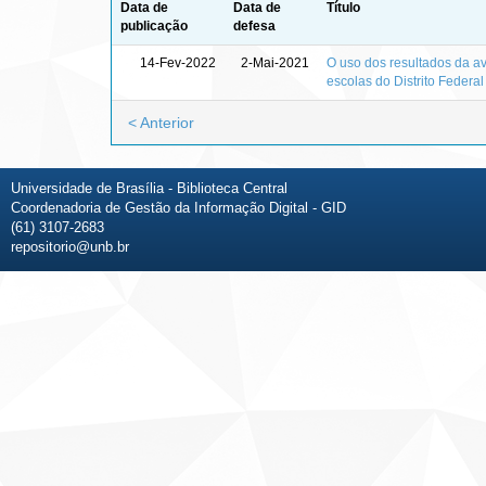
Data de
Data de
Título
publicação
defesa
14-Fev-2022
2-Mai-2021
O uso dos resultados da av
escolas do Distrito Federal
< Anterior
Universidade de Brasília - Biblioteca Central
Coordenadoria de Gestão da Informação Digital - GID
(61) 3107-2683
repositorio@unb.br