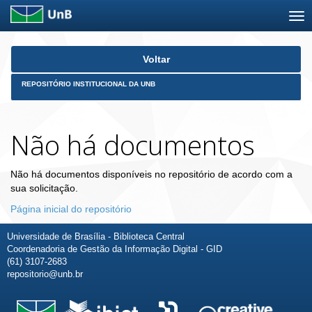
Skip
Voltar
navigation
REPOSITÓRIO INSTITUCIONAL DA UNB
Não há documentos
Não há documentos disponíveis no repositório de acordo com a
sua solicitação.
Página inicial do repositório
Universidade de Brasília - Biblioteca Central
Coordenadoria de Gestão da Informação Digital - GID
(61) 3107-2683
repositorio@unb.br