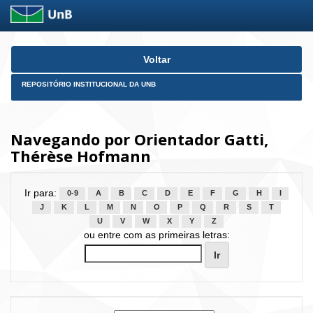
Skip
Voltar
navigation
REPOSITÓRIO INSTITUCIONAL DA UNB
Navegando por Orientador Gatti,
Thérèse Hofmann
Ir para:
0-9
A
B
C
D
E
F
G
H
I
J
K
L
M
N
O
P
Q
R
S
T
U
V
W
X
Y
Z
ou entre com as primeiras letras: