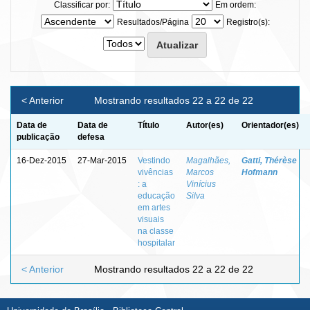
Classificar por:
Em ordem:
Resultados/Página
Registro(s):
< Anterior
Mostrando resultados 22 a 22 de 22
Data de
Data de
Título
Autor(es)
Orientador(es)
publicação
defesa
16-Dez-2015
27-Mar-2015
Vestindo
Magalhães,
Gatti, Thérèse
vivências
Marcos
Hofmann
: a
Vinícius
educação
Silva
em artes
visuais
na classe
hospitalar
< Anterior
Mostrando resultados 22 a 22 de 22