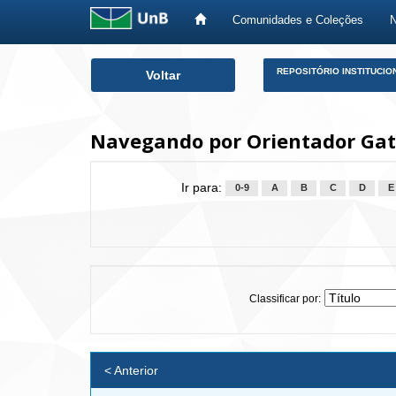
Comunidades e Coleções
Skip
REPOSITÓRIO INSTITUCIO
Voltar
navigation
Navegando por Orientador Gat
Ir para:
0-9
A
B
C
D
E
Classificar por:
< Anterior