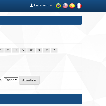
Entrar em:
S
T
U
V
W
X
Y
Z
s):