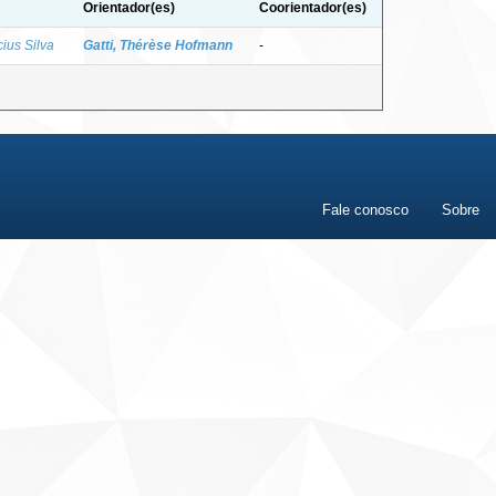
Orientador(es)
Coorientador(es)
ius Silva
Gatti, Thérèse Hofmann
-
Fale conosco
Sobre