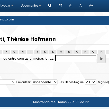
Navegar
Documentos
A-
A
A+
NAL DA UNB
ti, Thérèse Hofmann
F
G
H
I
J
K
L
M
N
O
P
Q
R
ou entre com as primeiras letras:
Em ordem:
Resultados/Página
Registro(
Mostrando resultados 22 a 22 de 22