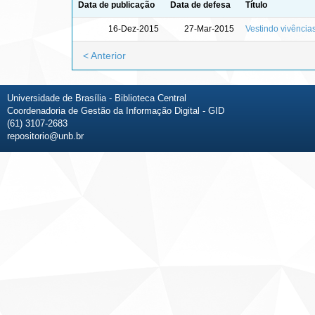
Data de publicação
Data de defesa
Título
16-Dez-2015
27-Mar-2015
Vestindo vivências
< Anterior
Universidade de Brasília - Biblioteca Central
Coordenadoria de Gestão da Informação Digital - GID
(61) 3107-2683
repositorio@unb.br