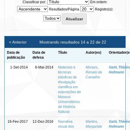
Classificar por:
Em ordem:
Resultados/Página
Registro(s):
< Anterior
Mostrando resultados 14 a 22 de 22
Data de
Data de
Título
Autor(es)
Orientador(e
publicação
defesa
1-Set-2014
6-Mai-2014
Materiais e
Moraes,
Gatti, Thérè
técnicas
Renato de
Hofmann
plásticas de
Carvalho
divulgação
científica em
exposições de
Museus
Universitários
de História
Natural
16-Fev-2017
12-Dez-2016
Narrativa
Martins,
Gatti, Thérè
visual dos
Margarida
Hofmann