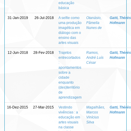
educação
básica
31-Jan-2019
26-Jul-2018
A selfie como
Otanásio,
Gatti, Thérè
uma produção
Pâmella
Hofmann
imagética em
Nunes de
diálogo com o
ensino das
artes visuais
12-Jun-2018
28-Fev-2018
Trajetos
Ramos,
Gatti, Thérè
entrecortados
André Luís
Hofmann
:
César
apontamentos
sobre a
cidade
enquanto
(des)território
de
aprendizagem
16-Dez-2015
27-Mar-2015
Vestindo
Magalhães,
Gatti, Thérè
vivências : a
Marcos
Hofmann
educação em
Vinícius
artes visuais
Silva
na classe