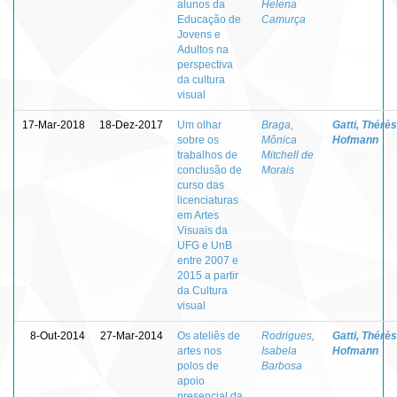
alunos da
Helena
Educação de
Camurça
Jovens e
Adultos na
perspectiva
da cultura
visual
17-Mar-2018
18-Dez-2017
Um olhar
Braga,
Gatti, Thérè
sobre os
Mônica
Hofmann
trabalhos de
Mitchell de
conclusão de
Morais
curso das
licenciaturas
em Artes
Visuais da
UFG e UnB
entre 2007 e
2015 a partir
da Cultura
visual
8-Out-2014
27-Mar-2014
Os ateliês de
Rodrigues,
Gatti, Thérè
artes nos
Isabela
Hofmann
polos de
Barbosa
apoio
presencial da