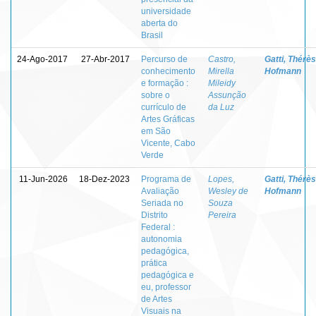
universidade
aberta do
Brasil
24-Ago-2017
27-Abr-2017
Percurso de
Castro,
Gatti, Thérè
conhecimento
Mirella
Hofmann
e formação :
Mileidy
sobre o
Assunção
currículo de
da Luz
Artes Gráficas
em São
Vicente, Cabo
Verde
11-Jun-2026
18-Dez-2023
Programa de
Lopes,
Gatti, Thérè
Avaliação
Wesley de
Hofmann
Seriada no
Souza
Distrito
Pereira
Federal :
autonomia
pedagógica,
prática
pedagógica e
eu, professor
de Artes
Visuais na