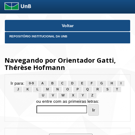
Skip
Voltar
navigation
REPOSITÓRIO INSTITUCIONAL DA UNB
Navegando por Orientador Gatti,
Thérèse Hofmann
Ir para:
0-9
A
B
C
D
E
F
G
H
I
J
K
L
M
N
O
P
Q
R
S
T
U
V
W
X
Y
Z
ou entre com as primeiras letras: