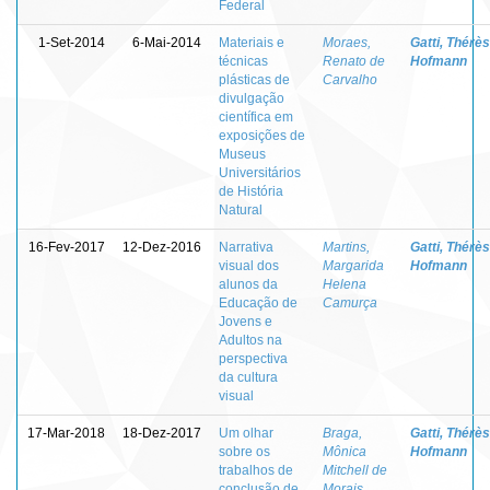
Federal
1-Set-2014
6-Mai-2014
Materiais e
Moraes,
Gatti, Thérè
técnicas
Renato de
Hofmann
plásticas de
Carvalho
divulgação
científica em
exposições de
Museus
Universitários
de História
Natural
16-Fev-2017
12-Dez-2016
Narrativa
Martins,
Gatti, Thérè
visual dos
Margarida
Hofmann
alunos da
Helena
Educação de
Camurça
Jovens e
Adultos na
perspectiva
da cultura
visual
17-Mar-2018
18-Dez-2017
Um olhar
Braga,
Gatti, Thérè
sobre os
Mônica
Hofmann
trabalhos de
Mitchell de
conclusão de
Morais