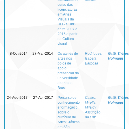
curso das
licenciaturas
em Artes
Visuais da
UFG e UnB
entre 2007 e
2015 a partir
da Cultura
visual
8-Out-2014
27-Mar-2014
Os ateliês de
Rodrigues,
Gatti, Thérè
artes nos
Isabela
Hofmann
polos de
Barbosa
apoio
presencial da
universidade
aberta do
Brasil
24-Ago-2017
27-Abr-2017
Percurso de
Castro,
Gatti, Thérè
conhecimento
Mirella
Hofmann
e formação :
Mileidy
sobre o
Assunção
currículo de
da Luz
Artes Gráficas
em São