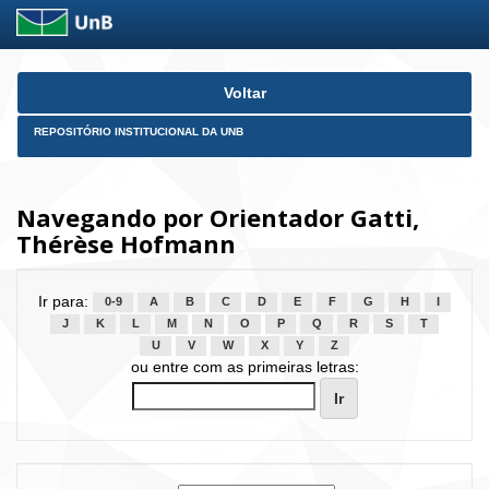
Skip
Voltar
navigation
REPOSITÓRIO INSTITUCIONAL DA UNB
Navegando por Orientador Gatti,
Thérèse Hofmann
Ir para:
0-9
A
B
C
D
E
F
G
H
I
J
K
L
M
N
O
P
Q
R
S
T
U
V
W
X
Y
Z
ou entre com as primeiras letras: