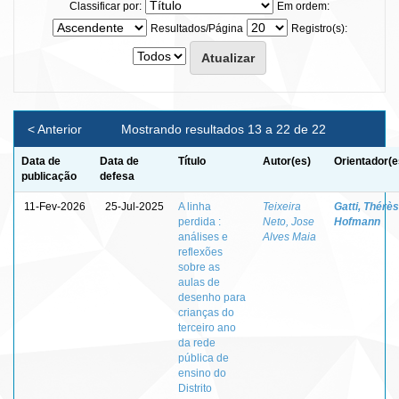
Classificar por:
Em ordem:
Resultados/Página
Registro(s):
< Anterior
Mostrando resultados 13 a 22 de 22
Data de
Data de
Título
Autor(es)
Orientador(e
publicação
defesa
11-Fev-2026
25-Jul-2025
A linha
Teixeira
Gatti, Thérè
perdida :
Neto, Jose
Hofmann
análises e
Alves Maia
reflexões
sobre as
aulas de
desenho para
crianças do
terceiro ano
da rede
pública de
ensino do
Distrito