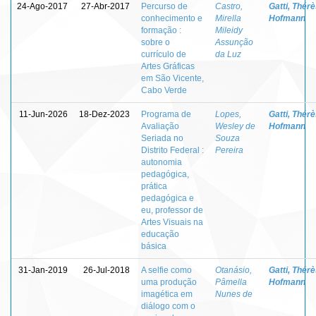
24-Ago-2017
27-Abr-2017
Percurso de
Castro,
Gatti, Thér
conhecimento e
Mirella
Hofmann
formação :
Mileidy
sobre o
Assunção
currículo de
da Luz
Artes Gráficas
em São Vicente,
Cabo Verde
11-Jun-2026
18-Dez-2023
Programa de
Lopes,
Gatti, Thér
Avaliação
Wesley de
Hofmann
Seriada no
Souza
Distrito Federal :
Pereira
autonomia
pedagógica,
prática
pedagógica e
eu, professor de
Artes Visuais na
educação
básica
31-Jan-2019
26-Jul-2018
A selfie como
Otanásio,
Gatti, Thér
uma produção
Pâmella
Hofmann
imagética em
Nunes de
diálogo com o