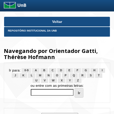
Skip
Voltar
navigation
REPOSITÓRIO INSTITUCIONAL DA UNB
Navegando por Orientador Gatti,
Thérèse Hofmann
Ir para:
0-9
A
B
C
D
E
F
G
H
I
J
K
L
M
N
O
P
Q
R
S
T
U
V
W
X
Y
Z
ou entre com as primeiras letras: