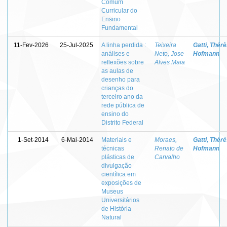
Comum
Curricular do
Ensino
Fundamental
11-Fev-2026
25-Jul-2025
A linha perdida :
Teixeira
Gatti, Thér
análises e
Neto, Jose
Hofmann
reflexões sobre
Alves Maia
as aulas de
desenho para
crianças do
terceiro ano da
rede pública de
ensino do
Distrito Federal
1-Set-2014
6-Mai-2014
Materiais e
Moraes,
Gatti, Thér
técnicas
Renato de
Hofmann
plásticas de
Carvalho
divulgação
científica em
exposições de
Museus
Universitários
de História
Natural