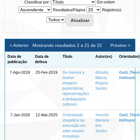
Classificar por:
Em ordem:
Resultados/Página
Registro(s):
< Anterior
Mostrando resultados 2 a 21 de 22
Próximo >
Data de
Data de
Título
Autor(es)
Orientador(
publicação
defesa
7-Ago-2019
25-Fev-2019
De menina a
Brisolla,
Gatti, Thér
mulher :
Márcia
Hofmann
imagens
Regina
publicitárias,
Santos
representações
e pedagogias
culturais
7-Jan-2026
12-Mai-2025
Diversidade
Amorim,
Gatti, Thér
imagética na
Mariana
Hofmann
educação em
dos
artes visuais :
Santos
iniciativas