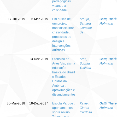
pedagógicas
visando a
criticidade.
17-Jul-2015
6-Mar-2015
Em busca de
Araújo,
Gatti, Thér
um projeto
Samara
Hofmann
transdisciplinar :
Caroline
criatividade,
de
processos do
design e
intervenções
artísticas
-
13-Dez-2019
O ensino de
Arns,
Gatti, Thér
Artes Visuais na
Sophia
Hofmann
educação
Yoshida
básica do Brasil
e Estados
Unidos da
América :
aproximações e
distanciamentos
30-Mai-2018
18-Dez-2017
Escola Parque :
Xavier,
Gatti, Thér
apontamentos
Cleber
Hofmann
sobre Anísio
Cardoso
Teixeira e o