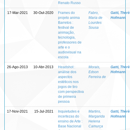
Renato Russo
17-Mar-2021
30-Out-2020
Frames do
Fabro,
Gatti, Thér
projeto anima
Maria de
Hofmann
Barretos :
Lourdes
festival de
Sousa
animação,
tecnologia,
professores de
arte e o
audiovisual na
escola
26-Ago-2013
10-Abr-2013
Headshot :
Morais,
Gatti, Thér
análise dos
Edson
Hofmann
aspectos
Ferreira de
estéticos nos
jogos de tiro
com perspectiva
de primeira
pessoa
17-Nov-2021
15-Jul-2021
Inquietudes e
Martins,
Gatti, Thér
incertezas do
Margarida
Hofmann
ensino de Arte :
Helena
Base Nacional
Camurça