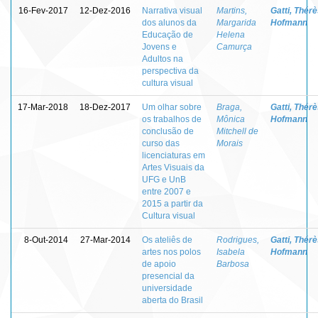
16-Fev-2017
12-Dez-2016
Narrativa visual
Martins,
Gatti, Thér
dos alunos da
Margarida
Hofmann
Educação de
Helena
Jovens e
Camurça
Adultos na
perspectiva da
cultura visual
17-Mar-2018
18-Dez-2017
Um olhar sobre
Braga,
Gatti, Thér
os trabalhos de
Mônica
Hofmann
conclusão de
Mitchell de
curso das
Morais
licenciaturas em
Artes Visuais da
UFG e UnB
entre 2007 e
2015 a partir da
Cultura visual
8-Out-2014
27-Mar-2014
Os ateliês de
Rodrigues,
Gatti, Thér
artes nos polos
Isabela
Hofmann
de apoio
Barbosa
presencial da
universidade
aberta do Brasil