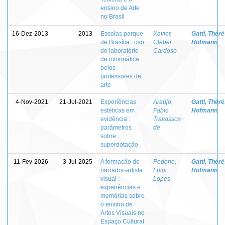
ensino de Arte
no Brasil
16-Dez-2013
2013
Escolas parque
Xavier,
Gatti, Thér
de Brasília : uso
Cleber
Hofmann
do laboratório
Cardoso
de informática
pelos
professores de
arte
4-Nov-2021
21-Jul-2021
Experiências
Araújo,
Gatti, Thér
estéticas em
Fabio
Hofmann
evidência :
Travassos
parâmetros
de
sobre
superdotação
11-Fev-2026
3-Jul-2025
A formação do
Pedone,
Gatti, Thér
narrador-artista
Luigi
Hofmann
visual :
Lopes
experiências e
memórias sobre
o ensino de
Artes Visuais no
Espaço Cultural