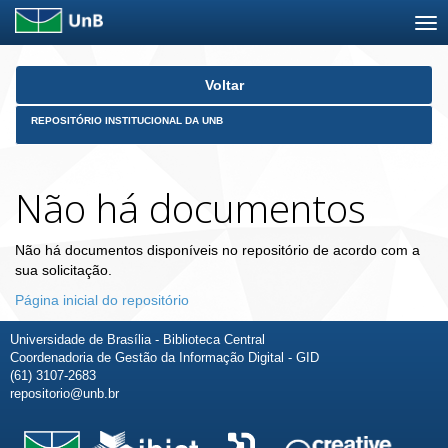
Skip
Voltar
navigation
REPOSITÓRIO INSTITUCIONAL DA UNB
Não há documentos
Não há documentos disponíveis no repositório de acordo com a
sua solicitação.
Página inicial do repositório
Universidade de Brasília - Biblioteca Central
Coordenadoria de Gestão da Informação Digital - GID
(61) 3107-2683
repositorio@unb.br