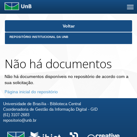
Skip
Voltar
navigation
REPOSITÓRIO INSTITUCIONAL DA UNB
Não há documentos
Não há documentos disponíveis no repositório de acordo com a
sua solicitação.
Página inicial do repositório
Universidade de Brasília - Biblioteca Central
Coordenadoria de Gestão da Informação Digital - GID
(61) 3107-2683
repositorio@unb.br