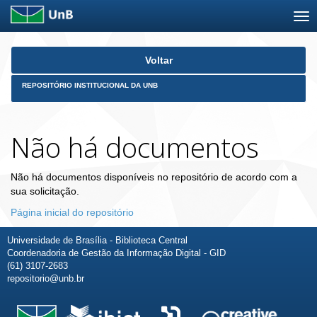
Skip
Voltar
navigation
REPOSITÓRIO INSTITUCIONAL DA UNB
Não há documentos
Não há documentos disponíveis no repositório de acordo com a
sua solicitação.
Página inicial do repositório
Universidade de Brasília - Biblioteca Central
Coordenadoria de Gestão da Informação Digital - GID
(61) 3107-2683
repositorio@unb.br