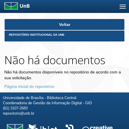
Skip
Voltar
navigation
REPOSITÓRIO INSTITUCIONAL DA UNB
Não há documentos
Não há documentos disponíveis no repositório de acordo com a
sua solicitação.
Página inicial do repositório
Universidade de Brasília - Biblioteca Central
Coordenadoria de Gestão da Informação Digital - GID
(61) 3107-2683
repositorio@unb.br