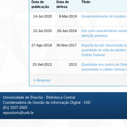
Data de
Data de
Título
publicação
defesa
14-Jul-2020
9-Mai-2019
Desenvolvimento de modelo e
22-Jul-2020
28-Jun-2016
Dor com características neuro
atenção primária
27-Ago-2018
30-Nov-2017
Impacto da dor relacionada à
qualidade de vida de adultos
Distrito Federal
25-Set-2013
2013
Qualidade dos dados do Sist
associadas a cateter venoso c
< Anterior
Universidade de Brasília - Biblioteca Central
Coordenadoria de Gestão da Informação Digital - GID
(61) 3107-2683
repositorio@unb.br