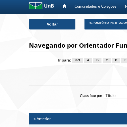
Comunidades e Coleções
Skip
REPOSITÓRIO INSTITUCIO
Voltar
navigation
Navegando por Orientador Fun
Ir para:
0-9
A
B
C
D
E
Classificar por:
< Anterior