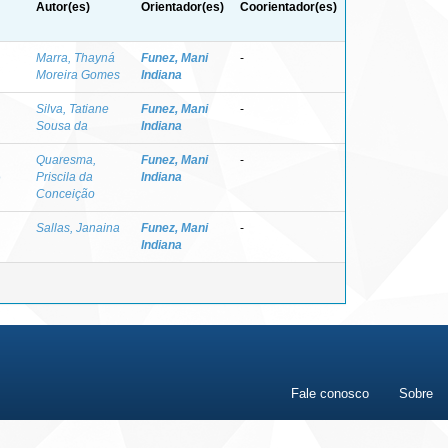
Autor(es)
Orientador(es)
Coorientador(es)
Marra, Thayná
Funez, Mani
-
Moreira Gomes
Indiana
Silva, Tatiane
Funez, Mani
-
Sousa da
Indiana
Quaresma,
Funez, Mani
-
o
Priscila da
Indiana
Conceição
Sallas, Janaina
Funez, Mani
-
Indiana
Fale conosco
Sobre