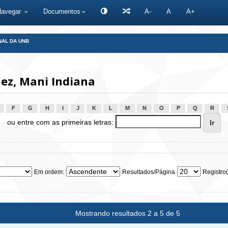
Navegar
Documentos
A-
A
A+
NAL DA UNB
ez, Mani Indiana
F
G
H
I
J
K
L
M
N
O
P
Q
R
ou entre com as primeiras letras:
Em ordem:
Resultados/Página
Registro(
Mostrando resultados 2 a 5 de 5