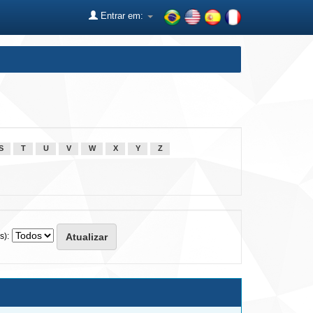
Entrar em:
S
T
U
V
W
X
Y
Z
s):