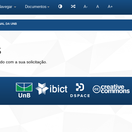
Navegar
Documentos
A-
A
A+
NAL DA UNB
s
do com a sua solicitação.