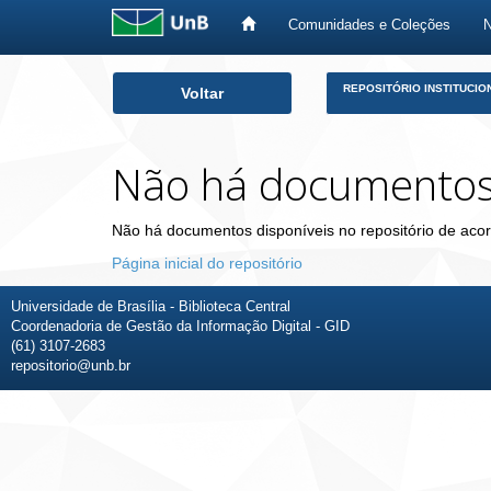
Comunidades e Coleções
Skip
REPOSITÓRIO INSTITUCIO
Voltar
navigation
Não há documento
Não há documentos disponíveis no repositório de acor
Página inicial do repositório
Universidade de Brasília - Biblioteca Central
Coordenadoria de Gestão da Informação Digital - GID
(61) 3107-2683
repositorio@unb.br