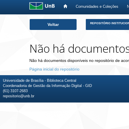
Comunidades e Coleções
Skip
REPOSITÓRIO INSTITUCIO
Voltar
navigation
Não há documento
Não há documentos disponíveis no repositório de acor
Página inicial do repositório
Universidade de Brasília - Biblioteca Central
Coordenadoria de Gestão da Informação Digital - GID
(61) 3107-2683
repositorio@unb.br