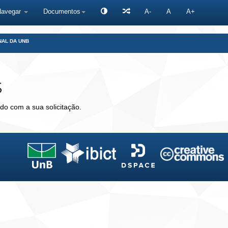
Navegar
Documentos
A-
A
A+
NAL DA UNB
s
do com a sua solicitação.