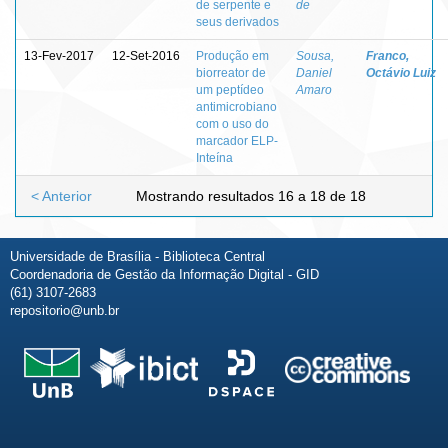
de serpente e
de
seus derivados
13-Fev-2017
12-Set-2016
Produção em
Sousa,
Franco,
biorreator de
Daniel
Octávio Luiz
um peptídeo
Amaro
antimicrobiano
com o uso do
marcador ELP-
Inteína
< Anterior
Mostrando resultados 16 a 18 de 18
Universidade de Brasília - Biblioteca Central
Coordenadoria de Gestão da Informação Digital - GID
(61) 3107-2683
repositorio@unb.br