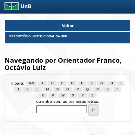
Skip
Voltar
navigation
REPOSITÓRIO INSTITUCIONAL DA UNB
Navegando por Orientador Franco,
Octávio Luiz
Ir para:
0-9
A
B
C
D
E
F
G
H
I
J
K
L
M
N
O
P
Q
R
S
T
U
V
W
X
Y
Z
ou entre com as primeiras letras: