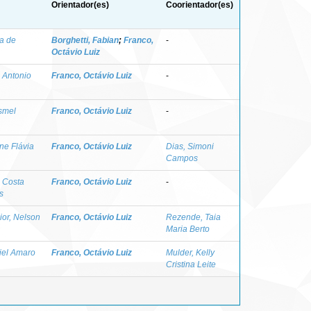
Orientador(es)
Coorientador(es)
a de
Borghetti, Fabian
;
Franco,
-
Octávio Luiz
 Antonio
Franco, Octávio Luiz
-
smel
Franco, Octávio Luiz
-
ane Flávia
Franco, Octávio Luiz
Dias, Simoni
Campos
 Costa
Franco, Octávio Luiz
-
s
ior, Nelson
Franco, Octávio Luiz
Rezende, Taia
Maria Berto
iel Amaro
Franco, Octávio Luiz
Mulder, Kelly
Cristina Leite