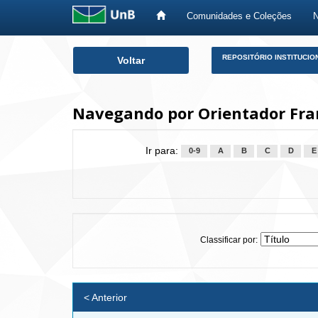
Comunidades e Coleções
Skip
REPOSITÓRIO INSTITUCIO
Voltar
navigation
Navegando por Orientador Fran
Ir para:
0-9
A
B
C
D
E
Classificar por:
< Anterior