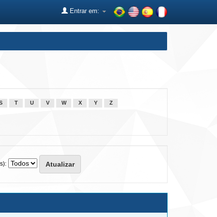
Entrar em:
S
T
U
V
W
X
Y
Z
s):