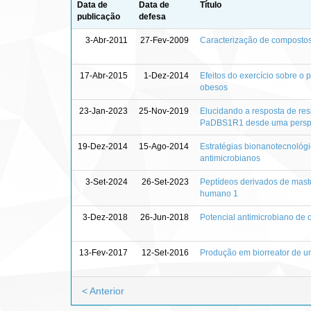
Data de
Data de
Título
publicação
defesa
3-Abr-2011
27-Fev-2009
Caracterização de compostos 
17-Abr-2015
1-Dez-2014
Efeitos do exercício sobre o 
obesos
23-Jan-2023
25-Nov-2019
Elucidando a resposta de res
PaDBS1R1 desde uma perspe
19-Dez-2014
15-Ago-2014
Estratégias bionanotecnológi
antimicrobianos
3-Set-2024
26-Set-2023
Peptídeos derivados de masto
humano 1
3-Dez-2018
26-Jun-2018
Potencial antimicrobiano de 
13-Fev-2017
12-Set-2016
Produção em biorreator de u
< Anterior