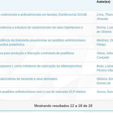
Autor(es)
nutricionais e antinutricionais em taiobas (Xanthosoma Schott)
Lima, Thain
Almeida
proteoma e estrutura de cardiomiocitos de ratos hipertensos e
Rocha, Luiz
de Oliveira
istência de Klebsiella pneumoniae ao peptídeo antimicrobiano
Martínez, O
ctiva proteômica
Fleitas
ca para produção e liberação controlada de peptídeos
Viana, Juli
Cançado
parano L como inibidores da replicação do alfaherpesvírus
Boas, Liana
Pereira Vila
catelicidinas de serpente e seus derivados
Oliveira Jún
Gomes de
m peptídeo antimicrobiano com o uso do marcador ELP-Inteína
Sousa, Dan
Mostrando resultados 12 a 18 de 18