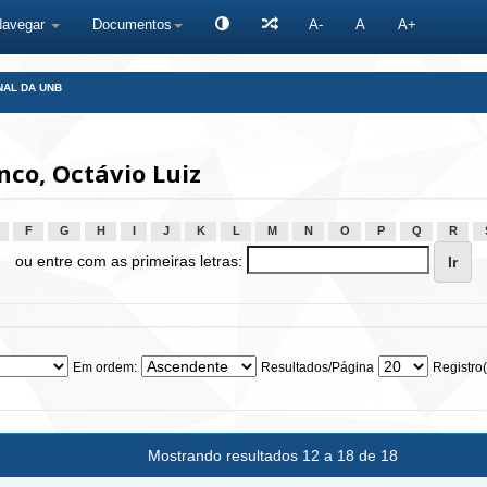
Navegar
Documentos
A-
A
A+
NAL DA UNB
co, Octávio Luiz
F
G
H
I
J
K
L
M
N
O
P
Q
R
ou entre com as primeiras letras:
Em ordem:
Resultados/Página
Registro(
Mostrando resultados 12 a 18 de 18