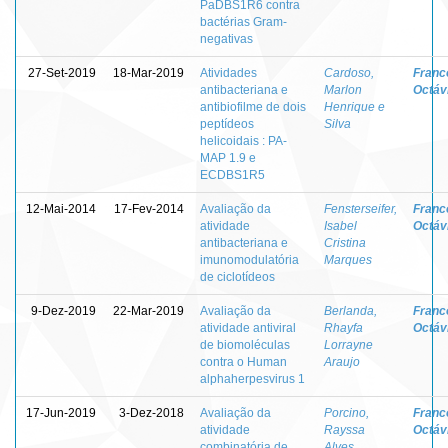
PaDBS1R6 contra
bactérias Gram-
negativas
27-Set-2019
18-Mar-2019
Atividades
Cardoso,
Franc
antibacteriana e
Marlon
Octávi
antibiofilme de dois
Henrique e
peptídeos
Silva
helicoidais : PA-
MAP 1.9 e
ECDBS1R5
12-Mai-2014
17-Fev-2014
Avaliação da
Fensterseifer,
Franc
atividade
Isabel
Octávi
antibacteriana e
Cristina
imunomodulatória
Marques
de ciclotídeos
9-Dez-2019
22-Mar-2019
Avaliação da
Berlanda,
Franc
atividade antiviral
Rhayfa
Octávi
de biomoléculas
Lorrayne
contra o Human
Araujo
alphaherpesvirus 1
17-Jun-2019
3-Dez-2018
Avaliação da
Porcino,
Franc
atividade
Rayssa
Octávi
combinatória de
Alves