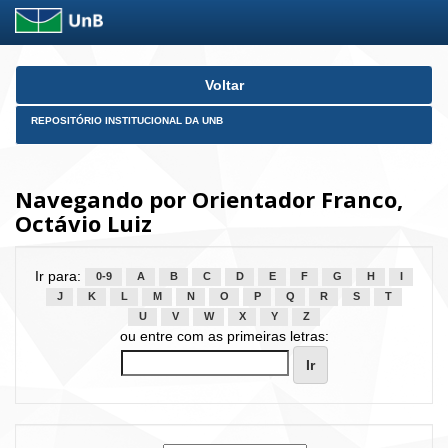
Skip
Voltar
navigation
REPOSITÓRIO INSTITUCIONAL DA UNB
Navegando por Orientador Franco,
Octávio Luiz
Ir para:
0-9
A
B
C
D
E
F
G
H
I
J
K
L
M
N
O
P
Q
R
S
T
U
V
W
X
Y
Z
ou entre com as primeiras letras: