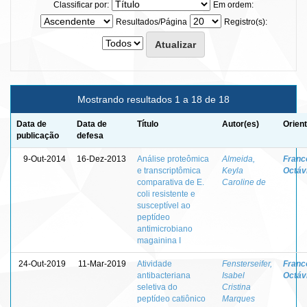
Classificar por:
Em ordem:
Resultados/Página
Registro(s):
Mostrando resultados 1 a 18 de 18
Data de
Data de
Título
Autor(es)
Orien
publicação
defesa
9-Out-2014
16-Dez-2013
Análise proteômica
Almeida,
Franc
e transcriptômica
Keyla
Octávi
comparativa de E.
Caroline de
coli resistente e
susceptível ao
peptídeo
antimicrobiano
magainina I
24-Out-2019
11-Mar-2019
Atividade
Fensterseifer,
Franc
antibacteriana
Isabel
Octávi
seletiva do
Cristina
peptídeo catiônico
Marques