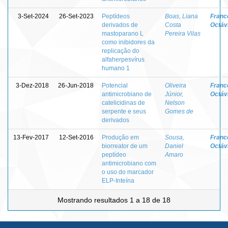
3-Set-2024
26-Set-2023
Peptídeos
Boas, Liana
Franc
derivados de
Costa
Octávi
mastoparano L
Pereira Vilas
como inibidores da
replicação do
alfaherpesvírus
humano 1
3-Dez-2018
26-Jun-2018
Potencial
Oliveira
Franc
antimicrobiano de
Júnior,
Octávi
catelicidinas de
Nelson
serpente e seus
Gomes de
derivados
13-Fev-2017
12-Set-2016
Produção em
Sousa,
Franc
biorreator de um
Daniel
Octávi
peptídeo
Amaro
antimicrobiano com
o uso do marcador
ELP-Inteína
Mostrando resultados 1 a 18 de 18