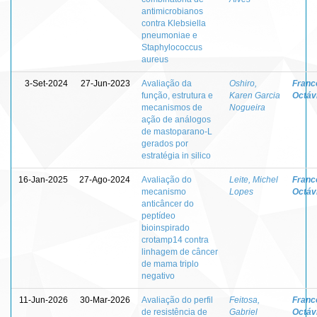
antimicrobianos
contra Klebsiella
pneumoniae e
Staphylococcus
aureus
3-Set-2024
27-Jun-2023
Avaliação da
Oshiro,
Franc
função, estrutura e
Karen Garcia
Octávi
mecanismos de
Nogueira
ação de análogos
de mastoparano-L
gerados por
estratégia in silico
16-Jan-2025
27-Ago-2024
Avaliação do
Leite, Michel
Franc
mecanismo
Lopes
Octávi
anticâncer do
peptídeo
bioinspirado
crotamp14 contra
linhagem de câncer
de mama triplo
negativo
11-Jun-2026
30-Mar-2026
Avaliação do perfil
Feitosa,
Franc
de resistência de
Gabriel
Octávi