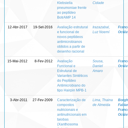
Klebsiella
Cidade
pneumoniae frente
ao peptídeo
BotrAMP 14
12-Abr-2017
19-Set-2016
Avaliação estrutural
Irazazabal,
Franc
e funcional de
Luz Noemí
Octávi
novos peptídeos
antimicrobianos
obtidos a partir de
desenho racional
15-Mai-2012
8-Fev-2012
Avaliação
Sousa,
Franc
Funcional e
Daniel
Octávi
Estrutural de
Amaro
Variantes Sintéticos
do Peptídeo
Antimicrobiano do
tipo Hairpin MPB-1
3-Abr-2011
27-Fev-2009
Caracterização de
Lima, Thaina
Borghe
compostos
de Almeida
Fabia
nutricionais e
Franc
antinutricionais em
Octávi
taiobas
(Xanthosoma