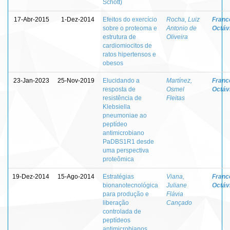
Schott)
17-Abr-2015
1-Dez-2014
Efeitos do exercício
Rocha, Luiz
Franc
sobre o proteoma e
Antonio de
Octávi
estrutura de
Oliveira
cardiomiocitos de
ratos hipertensos e
obesos
23-Jan-2023
25-Nov-2019
Elucidando a
Martínez,
Franc
resposta de
Osmel
Octávi
resistência de
Fleitas
Klebsiella
pneumoniae ao
peptídeo
antimicrobiano
PaDBS1R1 desde
uma perspectiva
proteômica
19-Dez-2014
15-Ago-2014
Estratégias
Viana,
Franc
bionanotecnológica
Juliane
Octávi
para produção e
Flávia
liberação
Cançado
controlada de
peptídeos
antimicrobianos