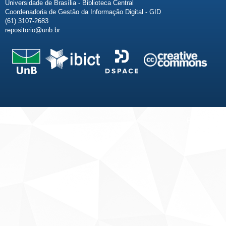
Universidade de Brasília - Biblioteca Central
Coordenadoria de Gestão da Informação Digital - GID
(61) 3107-2683
repositorio@unb.br
Fale conosco
Sobre