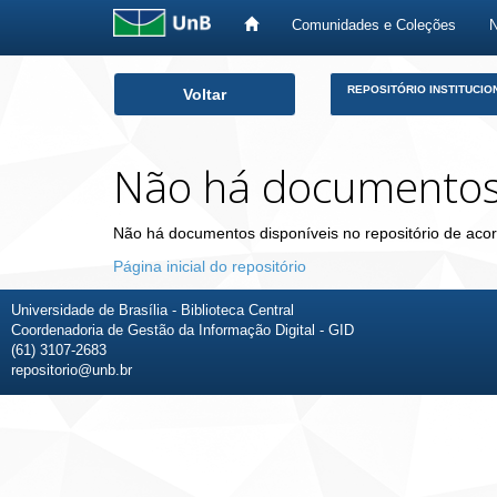
Comunidades e Coleções
Skip
REPOSITÓRIO INSTITUCIO
Voltar
navigation
Não há documento
Não há documentos disponíveis no repositório de acor
Página inicial do repositório
Universidade de Brasília - Biblioteca Central
Coordenadoria de Gestão da Informação Digital - GID
(61) 3107-2683
repositorio@unb.br