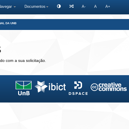
Navegar
Documentos
A-
A
A+
NAL DA UNB
s
do com a sua solicitação.