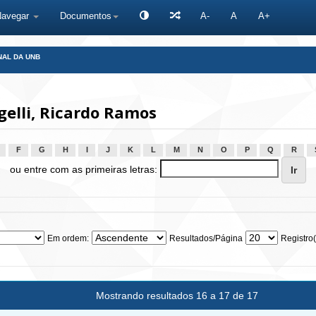
Navegar
Documentos
A-
A
A+
NAL DA UNB
elli, Ricardo Ramos
F
G
H
I
J
K
L
M
N
O
P
Q
R
ou entre com as primeiras letras:
Em ordem:
Resultados/Página
Registro(
Mostrando resultados 16 a 17 de 17