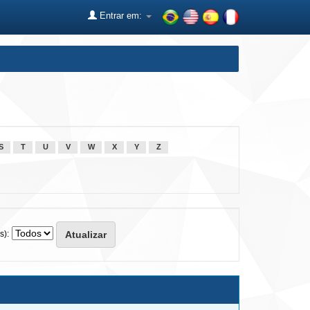
Entrar em:
S
T
U
V
W
X
Y
Z
s):