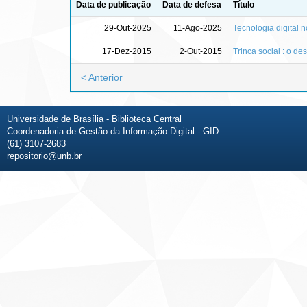
Data de publicação
Data de defesa
Título
29-Out-2025
11-Ago-2025
Tecnologia digital 
17-Dez-2015
2-Out-2015
Trinca social : o 
< Anterior
Universidade de Brasília - Biblioteca Central
Coordenadoria de Gestão da Informação Digital - GID
(61) 3107-2683
repositorio@unb.br