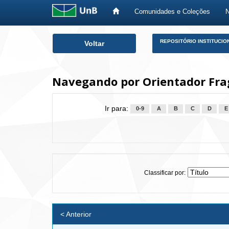
Comunidades e Coleções
Skip
REPOSITÓRIO INSTITUCIO
Voltar
navigation
Navegando por Orientador Frag
Ir para:
0-9
A
B
C
D
E
Classificar por:
< Anterior