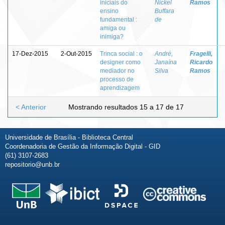
iniciais do
Nickel
Ramos
ensino
Buffara
fundamental :
de
amiga ou
inimiga?
17-Dez-2015
2-Out-2015
Trinca social : o
André,
Fragelli,
designer como
Janaína
Ricardo
mediador no
Silva
Ramos
processo de
aprendizagem
< Anterior
Mostrando resultados 15 a 17 de 17
Universidade de Brasília - Biblioteca Central
Coordenadoria de Gestão da Informação Digital - GID
(61) 3107-2683
repositorio@unb.br