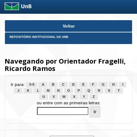
Skip
Voltar
navigation
REPOSITÓRIO INSTITUCIONAL DA UNB
Navegando por Orientador Fragelli,
Ricardo Ramos
Ir para:
0-9
A
B
C
D
E
F
G
H
I
J
K
L
M
N
O
P
Q
R
S
T
U
V
W
X
Y
Z
ou entre com as primeiras letras: