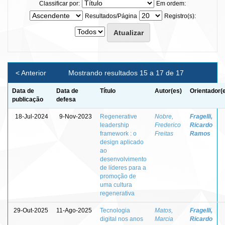
Classificar por:
Em ordem:
Resultados/Página
Registro(s):
< Anterior
Mostrando resultados 15 a 17 de 17
Data de
Data de
Título
Autor(es)
Orientador(
publicação
defesa
18-Jul-2024
9-Nov-2023
Regenerative
Nobre,
Fragelli,
leadership
Frederico
Ricardo
framework : o
Freitas
Ramos
design aplicado
ao
desenvolvimento
de líderes para a
promoção de
uma cultura
regenerativa
29-Out-2025
11-Ago-2025
Tecnologia
Matos,
Fragelli,
digital nos anos
Marcia
Ricardo