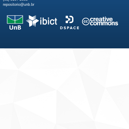
repositorio@unb.br
Fale conosco
Sobre