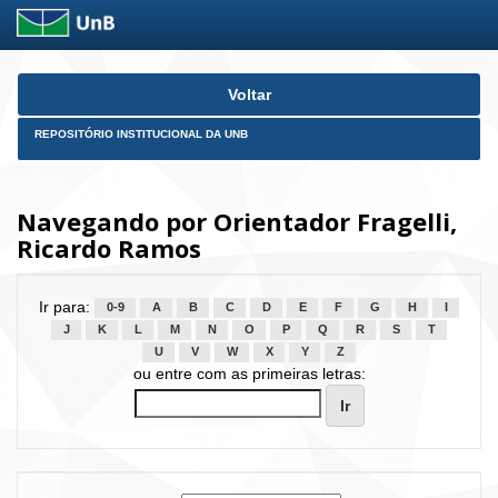
Skip
Voltar
navigation
REPOSITÓRIO INSTITUCIONAL DA UNB
Navegando por Orientador Fragelli,
Ricardo Ramos
Ir para:
0-9
A
B
C
D
E
F
G
H
I
J
K
L
M
N
O
P
Q
R
S
T
U
V
W
X
Y
Z
ou entre com as primeiras letras: