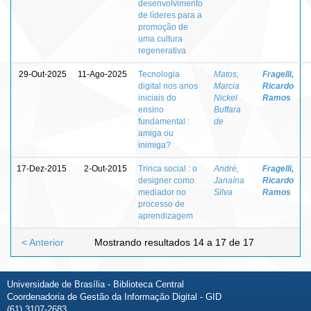
desenvolvimento
de líderes para a
promoção de
uma cultura
regenerativa
29-Out-2025
11-Ago-2025
Tecnologia
Matos,
Fragelli,
digital nos anos
Marcia
Ricardo
iniciais do
Nickel
Ramos
ensino
Buffara
fundamental :
de
amiga ou
inimiga?
17-Dez-2015
2-Out-2015
Trinca social : o
André,
Fragelli,
designer como
Janaína
Ricardo
mediador no
Silva
Ramos
processo de
aprendizagem
< Anterior
Mostrando resultados 14 a 17 de 17
Universidade de Brasília - Biblioteca Central
Coordenadoria de Gestão da Informação Digital - GID
(61) 3107-2683