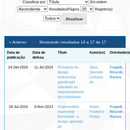
Classificar por:
Em ordem:
Resultados/Página
Registro(s):
< Anterior
Mostrando resultados 14 a 17 de 17
Data de
Data de
Título
Autor(es)
Orientador(
publicação
defesa
24-Set-2024
11-Jul-2024
Princípios do
Silva,
Fragelli,
design
Silvestre
Ricardo
instrucional
Linhares
Ramos
gamificado
da
orientado ao
empoderamento
da criatividade
18-Jul-2024
9-Nov-2023
Regenerative
Nobre,
Fragelli,
leadership
Frederico
Ricardo
framework : o
Freitas
Ramos
design aplicado
ao